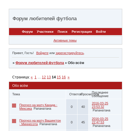
Форум любителей футбола
Форум
Участники
Поиск
Регистрация
Войти
Активные темы
Привет, Гость!
Войдите
или
зарегистрируйтесь
.
»
Форум любителей футбола
»
Обо всём
Страница:
«
1
…
12
13
14
15
16
»
Обо всём
Последнее
Тема
Ответов
Просмотров
сообщение
2016-03-25
Прогноз на матч Канада -
0
40
23:53:32
Мексика
Рапанатана
Рапанатана
2016-03-25
Прогноз на матч Вашингтон
0
45
22:47:53
- Миннесота
Рапанатана
Рапанатана