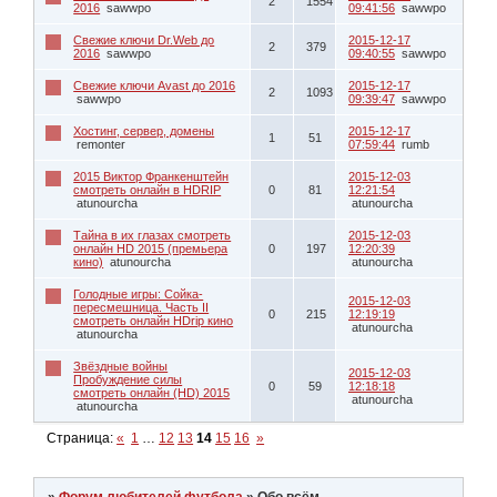
2
1554
2016
sawwpo
09:41:56
sawwpo
Свежие ключи Dr.Web до
2015-12-17
2
379
2016
sawwpo
09:40:55
sawwpo
Свежие ключи Avast до 2016
2015-12-17
2
1093
sawwpo
09:39:47
sawwpo
Хостинг, сервер, домены
2015-12-17
1
51
remonter
07:59:44
rumb
2015 Виктор Франкенштейн
2015-12-03
смотреть онлайн в HDRIP
0
81
12:21:54
atunourcha
atunourcha
Тайна в их глазах смотреть
2015-12-03
онлайн HD 2015 (премьера
0
197
12:20:39
кино)
atunourcha
atunourcha
Голодные игры: Сойка-
2015-12-03
пересмешница. Часть II
0
215
12:19:19
смотреть онлайн HDrip кино
atunourcha
atunourcha
Звёздные войны
2015-12-03
Пробуждение силы
0
59
12:18:18
смотреть онлайн (HD) 2015
atunourcha
atunourcha
Страница:
«
1
…
12
13
14
15
16
»
»
Форум любителей футбола
»
Обо всём