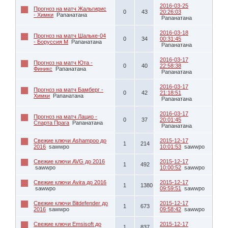
2016-03-25
Прогноз на матч Жальгирис
0
43
20:26:03
- Химки
Рапанатана
Рапанатана
2016-03-18
Прогноз на матч Шальке-04
0
34
00:31:45
- Боруссия М
Рапанатана
Рапанатана
2016-03-17
Прогноз на матч Юта -
0
40
22:58:38
Финикс
Рапанатана
Рапанатана
2016-03-17
Прогноз на матч Бамберг -
0
42
21:18:51
Химки
Рапанатана
Рапанатана
2016-03-17
Прогноз на матч Лацио -
0
37
20:01:45
Спарта Прага
Рапанатана
Рапанатана
Свежие ключи Ashampoo до
2015-12-17
1
214
2016
sawwpo
10:01:53
sawwpo
Свежие ключи AVG до 2016
2015-12-17
1
492
sawwpo
10:00:52
sawwpo
Свежие ключи Avira до 2016
2015-12-17
1
1380
sawwpo
09:59:51
sawwpo
Свежие ключи Bitdefender до
2015-12-17
1
673
2016
sawwpo
09:58:42
sawwpo
Свежие ключи Emsisoft до
2015-12-17
1
837