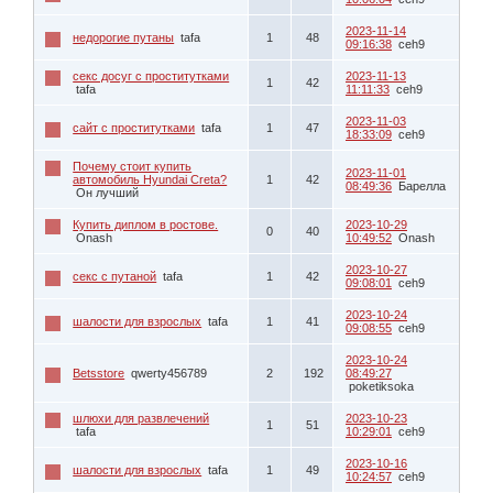
2023-11-14
недорогие путaны
tafa
1
48
09:16:38
ceh9
секс досуг c проститутками
2023-11-13
1
42
tafa
11:11:33
ceh9
2023-11-03
сайт с проститутками
tafa
1
47
18:33:09
ceh9
Почему стоит купить
2023-11-01
автомобиль Hyundai Creta?
1
42
08:49:36
Барелла
Он лучший
Купить диплом в ростове.
2023-10-29
0
40
Onash
10:49:52
Onash
2023-10-27
секс с путаной
tafa
1
42
09:08:01
ceh9
2023-10-24
шалости для взрослых
tafa
1
41
09:08:55
ceh9
2023-10-24
Betsstore
qwerty456789
2
192
08:49:27
poketiksoka
шлюxи для развлечений
2023-10-23
1
51
tafa
10:29:01
ceh9
2023-10-16
шалости для взрослых
tafa
1
49
10:24:57
ceh9