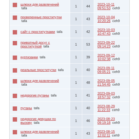
шлюxи для развлечений
2023-10-11
1
44
tafa
09:51:53
ceh9
проверенные проcтитутки
2023-10-04
1
43
tafa
10:20:26
ceh9
2023-10-03
сайт с проститутками
tafa
1
42
10:47:43
ceh9
приватный досуг с
2023-09-22
1
53
проституткой
tafa
09:14:23
ceh9
2023-09-12
куртизанки
tafa
1
39
10:02:38
ceh9
2023-09-11
реальные проститутки
tafa
1
40
09:05:21
ceh9
шлюxи для развлечений
2023-09-05
1
48
tafa
21:54:45
ceh9
2023-09-03
недорогие путaны
tafa
1
41
18:57:32
ceh9
2023-08-29
путаны
tafa
1
40
11:22:33
ceh9
недорогие девушки по
2023-08-23
1
46
вызову
tafa
09:19:18
ceh9
шлюxи для развлечений
2023-08-15
1
43
tafa
12:02:11
ceh9