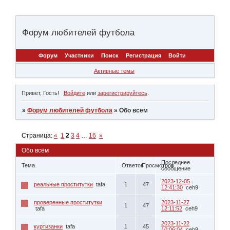
Форум любителей футбола
Форум
Участники
Поиск
Регистрация
Войти
Активные темы
Привет, Гость!
Войдите
или
зарегистрируйтесь
.
»
Форум любителей футбола
»
Обо всём
Страница:
«
1
2
3
4
…
16
»
Обо всём
Последнее
Тема
Ответов
Просмотров
сообщение
2023-12-05
реальные проститутки
tafa
1
47
12:41:30
ceh9
проверенные проcтитутки
2023-11-27
1
47
tafa
12:11:52
ceh9
2023-11-22
куртизанки
tafa
1
45
10:06:04
ceh9