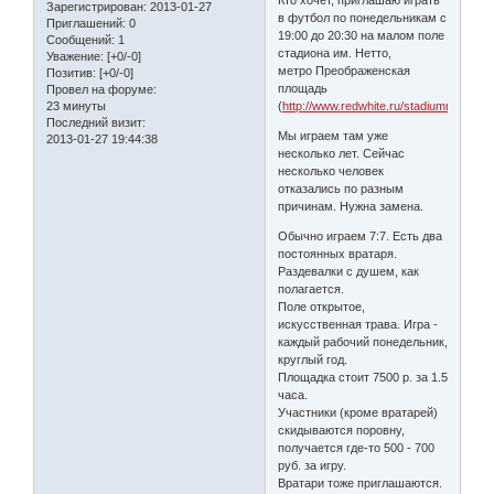
Зарегистрирован
: 2013-01-27
в футбол по понедельникам с
Приглашений:
0
19:00 до 20:30 на малом поле
Сообщений:
1
стадиона им. Нетто,
Уважение:
[+0/-0]
метро Преображенская
Позитив:
[+0/-0]
площадь
Провел на форуме:
23 минуты
(
http://www.redwhite.ru/stadiumnetto.htm
Последний визит:
Мы играем там уже
2013-01-27 19:44:38
несколько лет. Сейчас
несколько человек
отказались по разным
причинам. Нужна замена.
Обычно играем 7:7. Есть два
постоянных вратаря.
Раздевалки с душем, как
полагается.
Поле открытое,
искусственная трава. Игра -
каждый рабочий понедельник,
круглый год.
Площадка стоит 7500 р. за 1.5
часа.
Участники (кроме вратарей)
скидываются поровну,
получается где-то 500 - 700
руб. за игру.
Вратари тоже приглашаются.