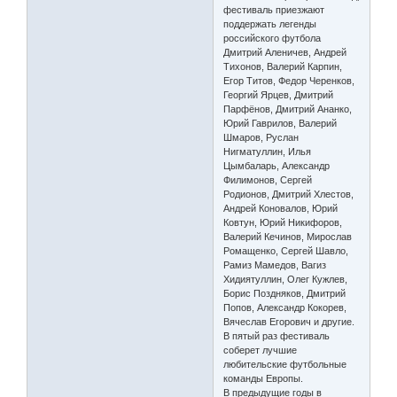
фестиваль приезжают
поддержать легенды
российского футбола
Дмитрий Аленичев, Андрей
Тихонов, Валерий Карпин,
Егор Титов, Федор Черенков,
Георгий Ярцев, Дмитрий
Парфёнов, Дмитрий Ананко,
Юрий Гаврилов, Валерий
Шмаров, Руслан
Нигматуллин, Илья
Цымбаларь, Александр
Филимонов, Сергей
Родионов, Дмитрий Хлестов,
Андрей Коновалов, Юрий
Ковтун, Юрий Никифоров,
Валерий Кечинов, Мирослав
Ромащенко, Сергей Шавло,
Рамиз Мамедов, Вагиз
Хидиятуллин, Олег Кужлев,
Борис Поздняков, Дмитрий
Попов, Александр Кокорев,
Вячеслав Егорович и другие.
В пятый раз фестиваль
соберет лучшие
любительские футбольные
команды Европы.
В предыдущие годы в