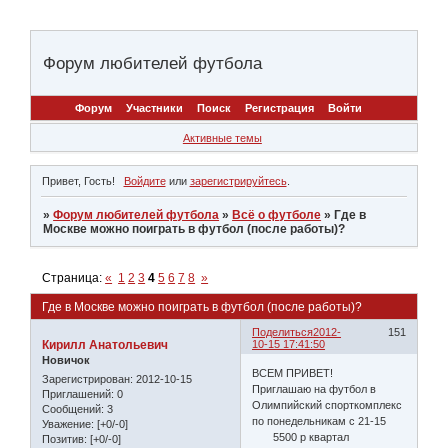
Форум любителей футбола
Форум
Участники
Поиск
Регистрация
Войти
Активные темы
Привет, Гость!
Войдите
или
зарегистрируйтесь
.
»
Форум любителей футбола
»
Всё о футболе
»
Где в
Москве можно поиграть в футбол (после работы)?
Страница:
«
1
2
3
4
5
6
7
8
»
Где в Москве можно поиграть в футбол (после работы)?
Поделиться
2012-
151
Кирилл Анатольевич
10-15 17:41:50
Новичок
ВСЕМ ПРИВЕТ!
Зарегистрирован
: 2012-10-15
Приглашаю на футбол в
Приглашений:
0
Олимпийский спорткомплекс
Сообщений:
3
по понедельникам с 21-15
Уважение:
[+0/-0]
5500 р квартал
Позитив:
[+0/-0]