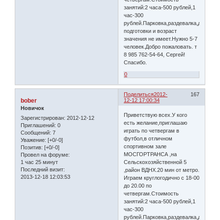
занятий:2 часа-500 рублей,1
час-300
рублей.Парковка,раздевалка,душ.Уро
подготовки и возраст
значения не имеет.Нужно 5-7
человек.Добро пожаловать. т
8 985 762-54-64, Сергей!
Спасибо.
0
Поделиться
2012-
167
bober
12-12 17:00:34
Новичок
Приветствую всех.У кого
Зарегистрирован
: 2012-12-12
есть желание,приглашаю
Приглашений:
0
играть по четвергам в
Сообщений:
7
футбол,в отличном
Уважение:
[+0/-0]
спортивном зале
Позитив:
[+0/-0]
МОСГОРТРАНСА ,на
Провел на форуме:
1 час 25 минут
Сельскохозяйственной 5
Последний визит:
,район ВДНХ.20 мин от метро.
2013-12-18 12:03:53
Играем круглогодично с 18-00
до 20.00 по
четвергам.Стоимость
занятий:2 часа-500 рублей,1
час-300
рублей.Парковка,раздевалка,душ.Уро