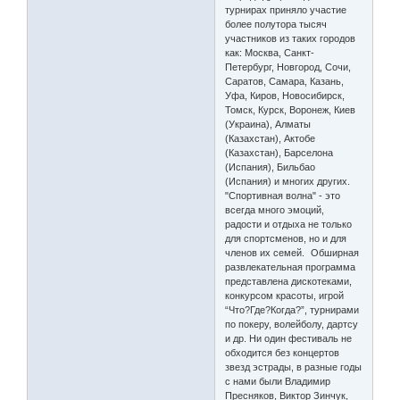
турнирах приняло участие
более полутора тысяч
участников из таких городов
как: Москва, Санкт-
Петербург, Новгород, Сочи,
Саратов, Самара, Казань,
Уфа, Киров, Новосибирск,
Томск, Курск, Воронеж, Киев
(Украина), Алматы
(Казахстан), Актобе
(Казахстан), Барселона
(Испания), Бильбао
(Испания) и многих других.
"Спортивная волна" - это
всегда много эмоций,
радости и отдыха не только
для спортсменов, но и для
членов их семей. Обширная
развлекательная программа
представлена дискотеками,
конкурсом красоты, игрой
“Что?Где?Когда?”, турнирами
по покеру, волейболу, дартсу
и др. Ни один фестиваль не
обходится без концертов
звезд эстрады, в разные годы
с нами были Владимир
Пресняков, Виктор Зинчук,