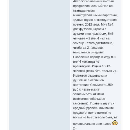
Абсолютно новый и чистый
профессиональный зал со
стандартными
минифутбольными воротами,
здание сдано в эксплуатацию
осенью 2012 года. Мяч №4
для футзала, играем с
аутами и по правилам, 5x5
человек + 2 или 4 чел на
замену - этого достаточно,
чтобы за 2 часа все
наигрались от души.
Скопление народа и игру в 3
или 4 команды не
практикуем. Ищем 10-12
человек (пока есть только 2).
Имеются раздевалки и
душевые в отличном
состоянии. Стоимость 350
руб с человека (в
зависимости от явки
возможно небольшое
снижение). Приветствуется
средний уровень или выше
среднего, никто никого по
ногам не бьет, а если бьет, то
не специально и не часто
)).