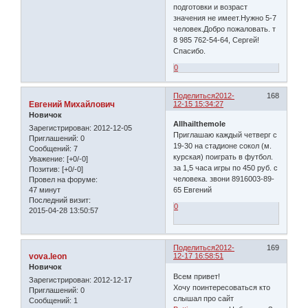
подготовки и возраст
значения не имеет.Нужно 5-7
человек.Добро пожаловать. т
8 985 762-54-64, Сергей!
Спасибо.
0
Поделиться
2012-
168
Евгений Михайлович
12-15 15:34:27
Новичок
Allhailthemole
Зарегистрирован
: 2012-12-05
Приглашаю каждый четверг с
Приглашений:
0
19-30 на стадионе сокол (м.
Сообщений:
7
курская) поиграть в футбол.
Уважение:
[+0/-0]
за 1,5 часа игры по 450 руб. с
Позитив:
[+0/-0]
человека. звони 8916003-89-
Провел на форуме:
47 минут
65 Евгений
Последний визит:
0
2015-04-28 13:50:57
Поделиться
2012-
169
vova.leon
12-17 16:58:51
Новичок
Всем привет!
Зарегистрирован
: 2012-12-17
Хочу поинтересоваться кто
Приглашений:
0
слышал про сайт
Сообщений:
1