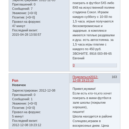
поиграть в футбол 5Х5 либо
Приглашений:
0
8Х8 на искуственной поляне
Сообщений:
7
стадиона Сокол. Играем
Уважение:
[+0/-0]
каждую субботу с 10-00 по
Позитив:
[+0/-0]
1,5 часа. игрые получаются
Провел на форуме:
47 минут
бескомпромисные и
Последний визит:
задорные. в комплексе
2015-04-28 13:50:57
имеются теплые раздевалки
и душ. есть автостоянка. за
1,5 часа игры платим с
каждого по 450 руб.
ЗВОНИТЕ. 8916 003-89-65
Евгений
0
Поделиться
2012-
163
Fsn
12-08 19:23:10
Новичок
Привет,мужики!
Зарегистрирован
: 2012-12-08
Если есть кто-то,кто хочет
Приглашений:
0
поиграть в мини-футбол в
Сообщений:
1
зале школы (покрытие
Уважение:
[+0/-0]
хорошее),
Позитив:
[+0/-0]
пишите!
Провел на форуме:
5 минут
Школа находится в районе
Последний визит:
Солнцево,играем в
2012-12-08 19:23:12
воскресенье днем. Цена