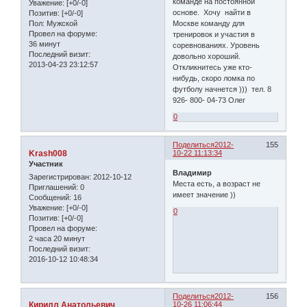
команде на постоянной
Уважение:
[+0/-0]
основе. Хочу найти в
Позитив:
[+0/-0]
Пол:
Мужской
Москве команду для
Провел на форуме:
тренировок и участия в
36 минут
соревнованиях. Уровень
Последний визит:
довольно хороший.
2013-04-23 23:12:57
Откликнитесь уже кто-
нибудь, скоро ломка по
футболу начнется ))) тел. 8
926- 800- 04-73 Олег
0
Поделиться
2012-
155
Krash008
10-22 11:13:34
Участник
Владимир
Зарегистрирован
: 2012-10-12
Места есть, а возраст не
Приглашений:
0
имеет значение ))
Сообщений:
16
Уважение:
[+0/-0]
0
Позитив:
[+0/-0]
Провел на форуме:
2 часа 20 минут
Последний визит:
2016-10-12 10:48:34
Поделиться
2012-
156
Кирилл Анатольевич
10-26 11:06:44