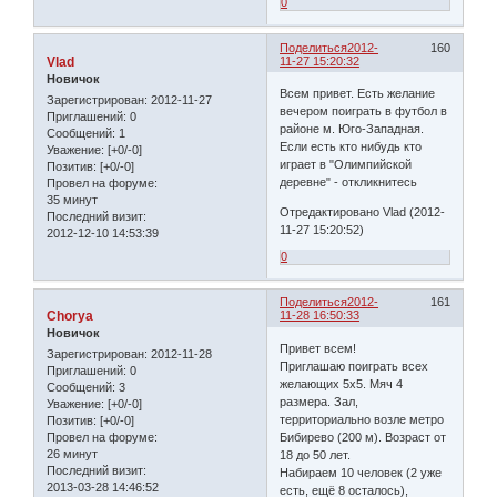
0
Поделиться
2012-
160
Vlad
11-27 15:20:32
Новичок
Всем привет. Есть желание
Зарегистрирован
: 2012-11-27
вечером поиграть в футбол в
Приглашений:
0
районе м. Юго-Западная.
Сообщений:
1
Если есть кто нибудь кто
Уважение:
[+0/-0]
играет в "Олимпийской
Позитив:
[+0/-0]
деревне" - откликнитесь
Провел на форуме:
35 минут
Отредактировано Vlad (2012-
Последний визит:
11-27 15:20:52)
2012-12-10 14:53:39
0
Поделиться
2012-
161
Chorya
11-28 16:50:33
Новичок
Привет всем!
Зарегистрирован
: 2012-11-28
Приглашаю поиграть всех
Приглашений:
0
желающих 5х5. Мяч 4
Сообщений:
3
размера. Зал,
Уважение:
[+0/-0]
территориально возле метро
Позитив:
[+0/-0]
Бибирево (200 м). Возраст от
Провел на форуме:
26 минут
18 до 50 лет.
Последний визит:
Набираем 10 человек (2 уже
2013-03-28 14:46:52
есть, ещё 8 осталось),