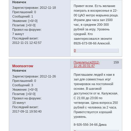
Новичок
Привет всем. Есть желание
Зарегистрирован
: 2012-11-18
поиграть в воскресенье в 22-
Приглашений:
0
00 ЦАО метро марьина роща.
Сообщений:
1
Играем два часа зал 1500
Уважение:
[+0/-0]
час, в среднем 200-300
Позитив:
[+0/-0]
рублей за игру. Уровень
Провел на форуме:
7 минут
средний. Кто
Последний визит:
заинтересовался звоните
2012-11-21 12:42:57
8926-673-08-66 Алексей.
0
Поделиться
2012-
159
Moonsorrow
11-26 20:31:47
Новичок
Приглашаем людей к нам в
Зарегистрирован
: 2012-11-26
зал для совместных игр/
Приглашений:
0
тренировок на постоянной
Сообщений:
3
основе. В шаговой
Уважение:
[+0/-0]
доступности от м. Калужская.
Позитив:
[+0/-0]
С 21:00 до 23:00 по
Провел на форуме:
15 минут
четвергам. Цена вопроса 250
Последний визит:
рублей с человека за 2 часа.
2017-09-11 19:50:40
Приветствуется хороший
уровень.
8-926-556-34-66 Дима