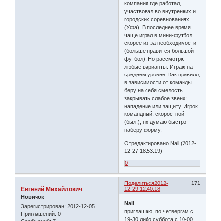
компании где работал,
участвовал во внутренних и
городских соревнованиях
(Уфа). В последнее время
чаще играл в мини-футбол
скорее из-за необходимости
(больше нравится большой
футбол). Но рассмотрю
любые варианты. Играю на
среднем уровне. Как правило,
в зависимости от команды
беру на себя смелость
закрывать слабое звено:
нападение или защиту. Игрок
командный, скоростной
(был:), но думаю быстро
наберу форму.
Отредактировано Nail (2012-
12-27 18:53:19)
0
Поделиться
2012-
171
Евгений Михайлович
12-29 12:40:18
Новичок
Nail
Зарегистрирован
: 2012-12-05
приглашаю, по четвергам с
Приглашений:
0
19-30 либо суббота с 10-00