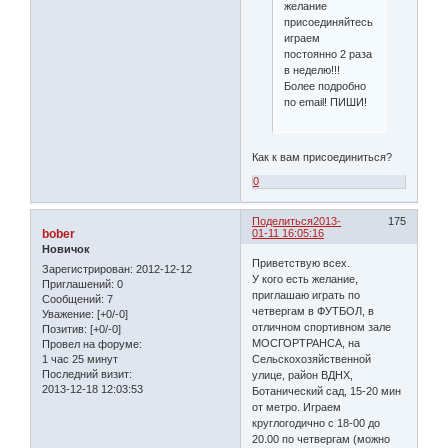
желание
присоединяйтесь,
играем
постоянно 2 раза
в неделю!!!
Более подробно
по email! ПИШИ!
Как к вам присоединиться?
0
Поделиться
2013-
175
bober
01-11 16:05:16
Новичок
Приветствую всех.
Зарегистрирован
: 2012-12-12
У кого есть желание,
Приглашений:
0
приглашаю играть по
Сообщений:
7
четвергам в ФУТБОЛ, в
Уважение:
[+0/-0]
отличном спортивном зале
Позитив:
[+0/-0]
МОСГОРТРАНСА, на
Провел на форуме:
1 час 25 минут
Сельскохозяйственной
Последний визит:
улице, район ВДНХ,
2013-12-18 12:03:53
Ботанический сад, 15-20 мин
от метро. Играем
круглогодично с 18-00 до
20.00 по четвергам (можно