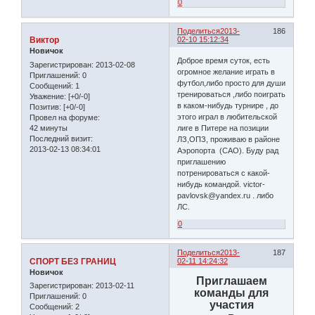
0
Поделиться
2013-
186
Виктор
02-10 15:12:34
Новичок
Доброе время суток, есть
Зарегистрирован
: 2013-02-08
огромное желание играть в
Приглашений:
0
футбол,либо просто для души
Сообщений:
1
тренироваться ,либо поиграть
Уважение:
[+0/-0]
в каком-нибудь турнире , до
Позитив:
[+0/-0]
этого играл в любительской
Провел на форуме:
42 минуты
лиге в Питере на позиции
Последний визит:
ЛЗ,ОПЗ, проживаю в районе
2013-02-13 08:34:01
Аэропорта (САО). Буду рад
приглашению
потренироваться с какой-
нибудь командой. victor-
pavlovsk@yandex.ru . либо
ЛС.
0
Поделиться
2013-
187
СПОРТ БЕЗ ГРАНИЦ
02-11 14:24:32
Новичок
Приглашаем
Зарегистрирован
: 2013-02-11
команды для
Приглашений:
0
участия
Сообщений:
2