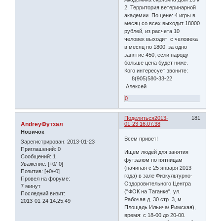
2. Территория ветеринарной
академии. По цене: 4 игры в
месяц со всех выходит 18000
рублей, из расчета 10
человек выходит с человека
в месяц по 1800, за одно
занятие 450, если народу
больше цена будет ниже.
Кого интересует звоните:
8(905)580-33-22
Алексей
0
Поделиться
2013-
181
AndreyФутзал
01-23 16:07:38
Новичок
Всем привет!
Зарегистрирован
: 2013-01-23
Приглашений:
0
Ищем людей для занятия
Сообщений:
1
футзалом по пятницам
Уважение:
[+0/-0]
(начиная с 25 января 2013
Позитив:
[+0/-0]
года) в зале Физкультурно-
Провел на форуме:
Оздоровительного Центра
7 минут
("ФОК на Таганке", ул.
Последний визит:
Рабочая д. 30 стр. 3, м.
2013-01-24 14:25:49
Площадь Ильича/ Римская),
время: с 18-00 до 20-00.