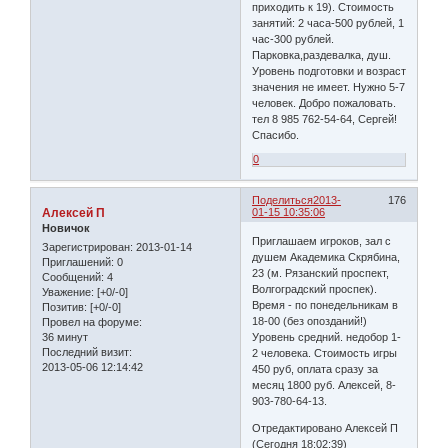
приходить к 19). Стоимость
занятий: 2 часа-500 рублей, 1
час-300 рублей.
Парковка,раздевалка, душ.
Уровень подготовки и возраст
значения не имеет. Нужно 5-7
человек. Добро пожаловать.
тел 8 985 762-54-64, Сергей!
Спасибо.
0
Поделиться
2013-
176
Алексей П
01-15 10:35:06
Новичок
Приглашаем игроков, зал с
Зарегистрирован
: 2013-01-14
душем Академика Скрябина,
Приглашений:
0
23 (м. Рязанский проспект,
Сообщений:
4
Волгоградский проспек).
Уважение:
[+0/-0]
Время - по понедельникам в
Позитив:
[+0/-0]
18-00 (без опозданий!)
Провел на форуме:
36 минут
Уровень средний. недобор 1-
Последний визит:
2 человека. Стоимость игры
2013-05-06 12:14:42
450 руб, оплата сразу за
месяц 1800 руб. Алексей, 8-
903-780-64-13.
Отредактировано Алексей П
(Сегодня 18:02:39)