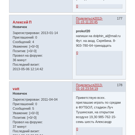
0
Поделиться
2013-
177
Алексей П
01-15 11:20:45
Новичок
prokof20
Зарегистрирован
: 2013-01-14
напиши на dolphin_al@mail.ru
Приглашений:
0
Фут. на акад. Скрябина. 8-
Сообщений:
4
903-780-64-тринадцать
Уважение:
[+0/-0]
Позитив:
[+0/-0]
0
Провел на форуме:
36 минут
Последний визит:
2013-05-06 12:14:42
Поделиться
2013-
178
vatt
01-16 23:54:19
Новичок
Приветствую всех.
Зарегистрирован
: 2011-04-04
приглашаю играть по средам
Приглашений:
0
в ФУТБОЛ, стадион Луч
Сообщений:
5
Тушинская, на открытом
Уважение:
[+0/-0]
воздухе 19,30 985-762-15-
Позитив:
[+0/-0]
семь шесть Александр
Провел на форуме:
37 минут
0
Последний визит: