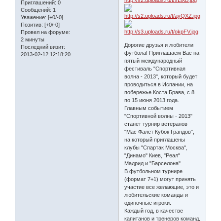
Приглашений:
0
Сообщений:
1
Уважение:
[+0/-0]
Позитив:
[+0/-0]
Провел на форуме:
2 минуты
Дорогие друзья и любители
Последний визит:
футбола! Приглашаем Вас на
2013-02-12 12:18:20
пятый международный
фестиваль "Спортивная
волна - 2013", который будет
проводиться в Испании, на
побережье Коста Брава, с 8
по 15 июня 2013 года.
Главным событием
"Спортивной волны - 2013"
станет турнир ветеранов
"Мас Фалет Кубок Грандов",
на который приглашены
клубы "Спартак Москва",
"Динамо" Киев, "Реал"
Мадрид и "Барселона".
В футбольном турнире
(формат 7+1) могут принять
участие все желающие, это и
любительские команды и
одиночные игроки.
Каждый год, в качестве
капитанов и тренеров команд,