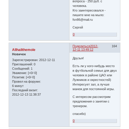
вопроса - 250 руб. с
человека.
Кто заинтересовался -
пишите мне на мыло:
fsn86@mail.ru
Сергей
0
Поделиться
2012-
164
Allhailthemole
12-11 13:49:12
Новичок
Друзья!
Зарегистрирован
: 2012-12-11
Приглашений:
0
Есть ли у кого-нибудь место
Сообщений:
1
в футбольной семье для двух
Уважение:
[+0/-0]
человек в районе ЦАО или
Позитив:
[+0/-0]
Лужников и окрестностей)
Провел на форуме:
Интересует зал, а лучше
6 минут
манеж для постоянной игры.
Последний визит:
2012-12-13 11:38:37
С интересом рассмотрим
предложения о занятии с
тренером.
спасибо)
0