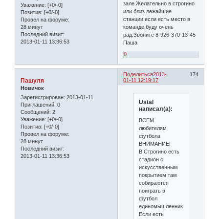
зале.Желательно в строгино
Уважение:
[+0/-0]
или близ лежайшие
Позитив:
[+0/-0]
станции,если есть место в
Провел на форуме:
28 минут
команде буду очень
Последний визит:
рад.Звоните 8-926-370-13-45
2013-01-11 13:36:53
Паша
0
Поделиться
2013-
174
Пашуля
01-11 12:19:17
Новичок
Зарегистрирован
: 2013-01-11
Ustal
Приглашений:
0
написал(а):
Сообщений:
2
Уважение:
[+0/-0]
ВСЕМ
Позитив:
[+0/-0]
любителям
Провел на форуме:
футбола
28 минут
ВНИМАНИЕ!
Последний визит:
В Строгино есть
2013-01-11 13:36:53
стадион с
искусственным
покрытием там
собираются
поиграть в
футбол
единомышленники!
Если есть