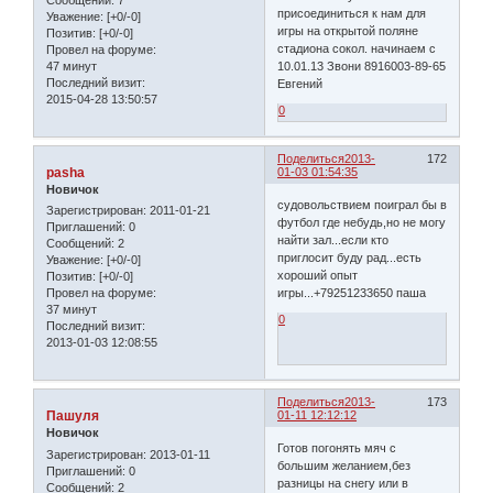
Сообщений:
7
присоединиться к нам для
Уважение:
[+0/-0]
игры на открытой поляне
Позитив:
[+0/-0]
стадиона сокол. начинаем с
Провел на форуме:
47 минут
10.01.13 Звони 8916003-89-65
Последний визит:
Евгений
2015-04-28 13:50:57
0
Поделиться
2013-
172
pasha
01-03 01:54:35
Новичок
судовольствием поиграл бы в
Зарегистрирован
: 2011-01-21
футбол где небудь,но не могу
Приглашений:
0
найти зал...если кто
Сообщений:
2
приглосит буду рад...есть
Уважение:
[+0/-0]
хороший опыт
Позитив:
[+0/-0]
игры...+79251233650 паша
Провел на форуме:
37 минут
0
Последний визит:
2013-01-03 12:08:55
Поделиться
2013-
173
Пашуля
01-11 12:12:12
Новичок
Готов погонять мяч с
Зарегистрирован
: 2013-01-11
большим желанием,без
Приглашений:
0
разницы на снегу или в
Сообщений:
2