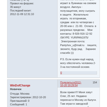
играет в Лужниках на свежем
Провел на форуме:
35 минут
воздухе. Амплуа -
Последний визит:
полузащитник, могу сыграть
2012-11-09 12:31:10
в защите. Желательно
играть по вторникам,
средам или по четвергам с
20-00 или с 21-00. Оплата в
разумных пределах. Мои
контакты: 8-926-916-12-92
/SKYPE: YURIPAN1975/
Электронная почта:
Pantyhov_u@mail.ru пишите,
звоните, буду рад. Заранее
спасибо )))
P.S. Если нужен ещё народ,
могу обеспечить человека 2-
3 на постоянной основе.
0
Поделиться
2012-
154
WinDofChange
10-20 19:29:54
Новичок
Всем привет!!! Меня зовут
Откуда:
Москва
Олег, 25 лет. Недавно
Зарегистрирован
: 2012-10-20
переехал в Москву из Калуги.
Приглашений:
0
Там играл в заводской
Сообщений:
1