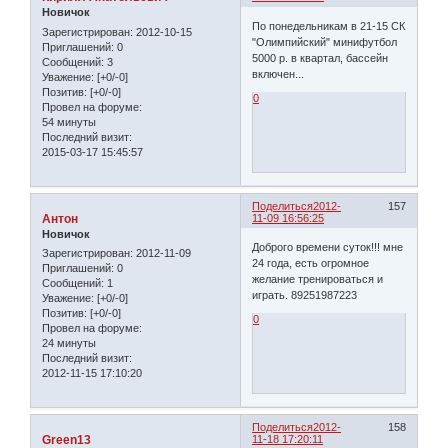
Новичок
По понедельникам в 21-15 СК
Зарегистрирован
: 2012-10-15
"Олимпийский" минифутбол
Приглашений:
0
5000 р. в квартал, бассейн
Сообщений:
3
включен...
Уважение:
[+0/-0]
Позитив:
[+0/-0]
0
Провел на форуме:
54 минуты
Последний визит:
2015-03-17 15:45:57
Поделиться
2012-
157
Антон
11-09 16:56:25
Новичок
Доброго времени суток!!! мне
Зарегистрирован
: 2012-11-09
24 года, есть огромное
Приглашений:
0
желание тренироваться и
Сообщений:
1
играть. 89251987223
Уважение:
[+0/-0]
Позитив:
[+0/-0]
0
Провел на форуме:
24 минуты
Последний визит:
2012-11-15 17:10:20
Поделиться
2012-
158
Green13
11-18 17:20:11