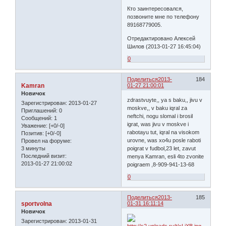
Кто заинтересовался,
позвоните мне по телефону
89168779005.
Отредактировано Алексей
Шилов (2013-01-27 16:45:04)
0
Поделиться
2013-
184
Kamran
01-27 21:00:01
Новичок
zdrastvuyte,, ya s baku,, jivu v
Зарегистрирован
: 2013-01-27
moskve,, v baku iqral za
Приглашений:
0
neftchi, nogu slomal i brosil
Сообщений:
1
igrat, was jivu v moskve i
Уважение:
[+0/-0]
rabotayu tut, iqral na visokom
Позитив:
[+0/-0]
urovne, was xo4u posle raboti
Провел на форуме:
3 минуты
poigrat v fudbol,23 let, zavut
Последний визит:
menya Kamran, esli 4to zvonite
2013-01-27 21:00:02
poigraem ,8-909-941-13-68
0
Поделиться
2013-
185
sportvolna
01-31 16:11:14
Новичок
Зарегистрирован
: 2013-01-31