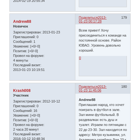
2014-02-19 20:55:34
Поделиться
2013-
179
Andrew88
01-23 00:17:28
Новичок
Всем привет! Хочу
Зарегистрирован
: 2013-01-23
присоединиться к команде на
Приглашений:
0
постоянной основе. Район
Сообщений:
1
ЮВАО. Уровень довольно
Уважение:
[+0/-0]
хороший.
Позитив:
[+0/-0]
Провел на форуме:
0
4 минуты
Последний визит:
2013-01-23 10:19:51
Поделиться
2013-
180
Krash008
01-23 11:45:06
Участник
Andrew88
Зарегистрирован
: 2012-10-12
Приглашаю народ, кто хочет
Приглашений:
0
поиграть в футбол в зале.
Сообщений:
16
Зал мини футбольный. В
Уважение:
[+0/-0]
раздевалках есть душ и
Позитив:
[+0/-0]
туалет. Играем по пятницам с
Провел на форуме:
2 часа 20 минут
22 до 23-30. Зал находится по
Последний визит:
адресу: Метро кузьминки, ул.
2016-10-12 10:48:34
Академика скрябина Дом 23 к