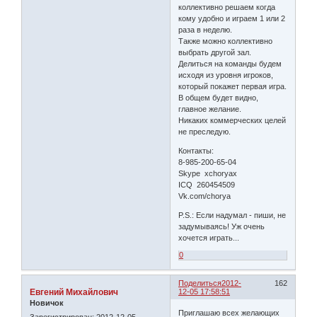
коллективно решаем когда
кому удобно и играем 1 или 2
раза в неделю.
Также можно коллективно
выбрать другой зал.
Делиться на команды будем
исходя из уровня игроков,
который покажет первая игра.
В общем будет видно,
главное желание.
Никаких коммерческих целей
не преследую.
Контакты:
8-985-200-65-04
Skype xchoryax
ICQ 260454509
Vk.com/chorya
P.S.: Если надумал - пиши, не
задумываясь! Уж очень
хочется играть...
0
Поделиться
2012-
162
Евгений Михайлович
12-05 17:58:51
Новичок
Приглашаю всех желающих
Зарегистрирован
: 2012-12-05