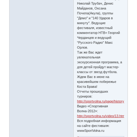
Николай Трубач, Денис
Майданов, Оксана
Почепа(Акула), группы
"Демо" и "140 Ударов в
минуту". Ведущие
фестиваля, известный
комментатор НТВ+ Георгий
Черданцев и ведущий
“Русского Радио” Макс
Орлов.
Так же Вас ждет
увлекательная
экскурсионная программа, а
для детей пройдут мастер-
классы от звезд футбола.
Ждем Вас в июне на
красивейшем побережье
Коста Брава!
Отчеты прошедших
турниров:
http://sportvolna.ru/page/history.html
Видео «Спортивная
Волна-2012»:
http://sportvolna.ru/video/13.html
Вся подробная информация
на сайте фестиваля:
wwwSportVolna.ru