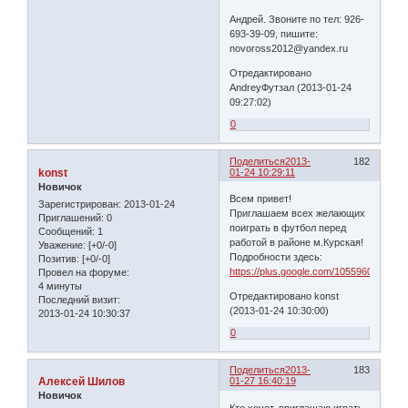
Андрей. Звоните по тел: 926-
693-39-09, пишите:
novoross2012@yandex.ru
Отредактировано
AndreyФутзал (2013-01-24
09:27:02)
0
Поделиться
2013-
182
konst
01-24 10:29:11
Новичок
Всем привет!
Зарегистрирован
: 2013-01-24
Приглашаем всех желающих
Приглашений:
0
поиграть в футбол перед
Сообщений:
1
работой в районе м.Курская!
Уважение:
[+0/-0]
Подробности здесь:
Позитив:
[+0/-0]
https://plus.google.com/105596092762
Провел на форуме:
4 минуты
Отредактировано konst
Последний визит:
(2013-01-24 10:30:00)
2013-01-24 10:30:37
0
Поделиться
2013-
183
Алексей Шилов
01-27 16:40:19
Новичок
Кто хочет, приглашаю играть