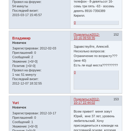
телефон - 8-девятьсот 16-
Провел на форуме:
54 минуты
семь три пять -63 - восемь
Последний визит:
девять 8916-7356389
2015-03-17 15:45:57
Кирилл.
0
Поделиться
2012-
152
Владимир
10-16 09:59:35
Новичок
Здравствуйте, Алексей.
Зарегистрирован
: 2012-02-03
Несколько вопросов:
Приглашений:
0
Ограничение по возрасту???
Сообщений:
2
(мне 40)
Уважение:
[+0/-0]
Есть ли ещё места?????????
Позитив:
[+0/-0]
Провел на форуме:
0
1 час 51 минуту
Последний визит:
2012-12-07 18:32:55
Поделиться
2012-
153
Yuri
10-17 22:44:02
Новичок
Всем привет! меня зовут
Зарегистрирован
: 2012-10-17
Юрий, мне 37 лет, уровень
Приглашений:
0
любительский. Хочу
Сообщений:
1
присоединиться к команде на
Уважение:
[+0/-0]
постоянной основе, которая
Позитив:
[+0/-0]