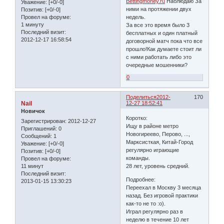
Bettingmoney.ru
Наблюдаю За
Уважение:
[+0/-0]
ними на протяжении двух
Позитив:
[+0/-0]
недель.
Провел на форуме:
1 минуту
За все это время было 3
Последний визит:
бесплатных и один платный
2012-12-17 16:58:54
договорной матч пока что все
прошло!Как думаете стоит ли
с ними работать либо это
очередные мошенники?
0
Поделиться
2012-
170
Nail
12-27 18:52:41
Новичок
Коротко:
Зарегистрирован
: 2012-12-27
Ищу в районе метро
Приглашений:
0
Новогиреево, Перово, ...,
Сообщений:
1
Марксисткая, Китай-Город
Уважение:
[+0/-0]
регулярно играющие
Позитив:
[+0/-0]
команды.
Провел на форуме:
11 минут
28 лет, уровень средний.
Последний визит:
Подробнее:
2013-01-15 13:30:23
Переехал в Москву 3 месяца
назад. Без игровой практики
как-то не то :o).
Играл регулярно раз в
неделю в течение 10 лет