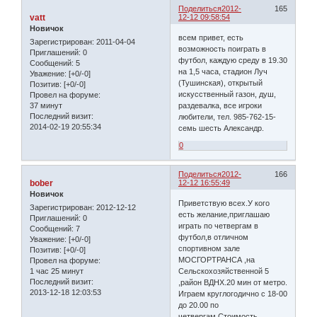
Поделиться
2012-
165
vatt
12-12 09:58:54
Новичок
всем привет, есть
Зарегистрирован
: 2011-04-04
возможность поиграть в
Приглашений:
0
футбол, каждую среду в 19.30
Сообщений:
5
на 1,5 часа, стадион Луч
Уважение:
[+0/-0]
(Тушинская), открытый
Позитив:
[+0/-0]
искусственный газон, душ,
Провел на форуме:
37 минут
раздевалка, все игроки
Последний визит:
любители, тел. 985-762-15-
2014-02-19 20:55:34
семь шесть Александр.
0
Поделиться
2012-
166
bober
12-12 16:55:49
Новичок
Приветствую всех.У кого
Зарегистрирован
: 2012-12-12
есть желание,приглашаю
Приглашений:
0
играть по четвергам в
Сообщений:
7
футбол,в отличном
Уважение:
[+0/-0]
спортивном зале
Позитив:
[+0/-0]
МОСГОРТРАНСА ,на
Провел на форуме:
1 час 25 минут
Сельскохозяйственной 5
Последний визит:
,район ВДНХ.20 мин от метро.
2013-12-18 12:03:53
Играем круглогодично с 18-00
до 20.00 по
четвергам.Стоимость