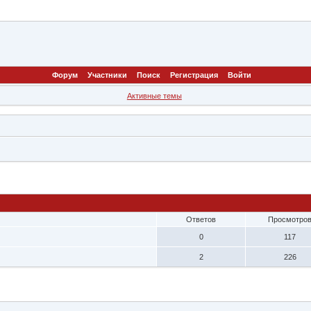
Форум
Участники
Поиск
Регистрация
Войти
Активные темы
Ответов
Просмотро
0
117
2
226