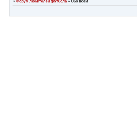
»
Форум любителей футбола
»
Обо всём