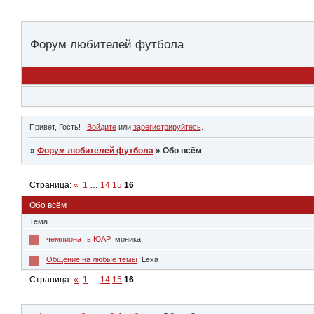
Форум любителей футбола
Привет, Гость!
Войдите
или
зарегистрируйтесь
.
»
Форум любителей футбола
»
Обо всём
Страница:
«
1
…
14
15
16
Обо всём
Тема
чемпионат в ЮАР
моника
Общение на любые темы
Lexa
Страница:
«
1
…
14
15
16