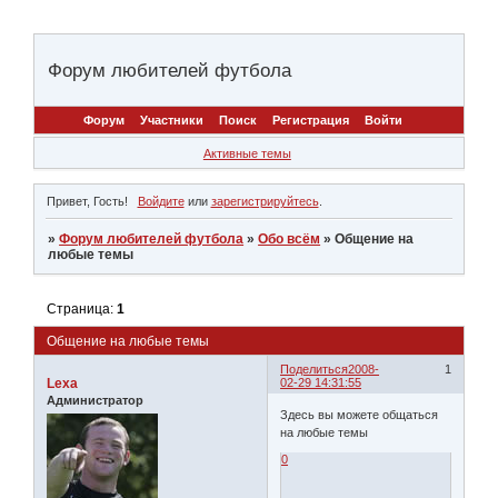
Форум любителей футбола
Форум
Участники
Поиск
Регистрация
Войти
Активные темы
Привет, Гость!
Войдите
или
зарегистрируйтесь
.
»
Форум любителей футбола
»
Обо всём
»
Общение на
любые темы
Страница:
1
Общение на любые темы
Поделиться
2008-
1
Lexa
02-29 14:31:55
Администратор
Здесь вы можете общаться
на любые темы
0