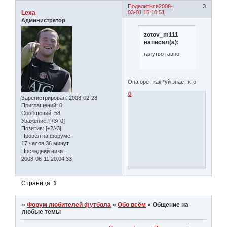
Поделиться
2008-
3
Lexa
03-01 15:10:51
Администратор
zotov_m111
написал(а):
галутво гавно
Она орёт как *уй знает кто
0
Зарегистрирован
: 2008-02-28
Приглашений:
0
Сообщений:
58
Уважение:
[+3/-0]
Позитив:
[+2/-3]
Провел на форуме:
17 часов 36 минут
Последний визит:
2008-06-11 20:04:33
Страница:
1
»
Форум любителей футбола
»
Обо всём
»
Общение на
любые темы