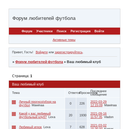
Форум любителей футбола
Форум
Участники
Поиск
Регистрация
Войти
Активные темы
Привет, Гость!
Войдите
или
зарегистрируйтесь
.
»
Форум любителей футбола
»
Ваш любимый клуб
Страница:
1
Ваш любимый клуб
Последнее
Тема
Ответов
Просмотров
сообщение
Личный прогноз/обзор на
2022-03-29
0
226
футбол
Mawinaa
12:15:09
Mawinaa
Какой у вас любимый
2021-09-16
20
1930
футбольный клуб?
Lexa
11:57:35
Vladon
2021-03-02
Любимый игрок
Lexa
7
628
15:35:00
Komar