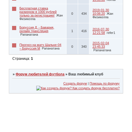
Бесплатная ставка
2019-01-30
размером в 1000 рублей
0
434
10:06:20
Жан
только за регистрацию!
Жан
Физикелла
Физикелла
Боруссия Д. - Бавария,
2016-07-30
онлайн трансляция
1
416
12:21:58
refer1
Рапанатана
2015-02-04
Прогноз на матч Шальке-04
0
340
23:45:33
– Боруссия М
Рапанатана
Рапанатана
Страница:
1
»
Форум любителей футбола
»
Ваш любимый клуб
Создать форум
|
Помощь по форуму