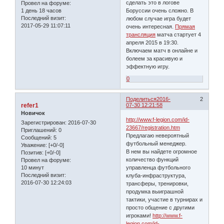
сделать это в логове
Провел на форуме:
1 день 18 часов
Боруссии очень сложно. В
Последний визит:
любом случае игра будет
2017-05-29 11:07:11
очень интересная.
Прямая
трансляция
матча стартует 4
апреля 2015 в 19:30.
Включаем матч в онлайне и
болеем за красивую и
эффектную игру.
0
Поделиться
2016-
2
refer1
07-30 12:21:58
Новичок
http://www.f-legion.com/id-
Зарегистрирован
: 2016-07-30
23667/registration.htm
Приглашений:
0
Предлагаю невероятный
Сообщений:
5
футбольный менеджер.
Уважение:
[+0/-0]
В нем вы найдете огромное
Позитив:
[+0/-0]
количество функций
Провел на форуме:
10 минут
управленца футбольного
Последний визит:
клуба-инфраструктура,
2016-07-30 12:24:03
трансферы, тренировки,
продумка выиграшной
тактики, участие в турнирах и
просто общение с другими
игроками!
http://www.f-
legion.com/id-