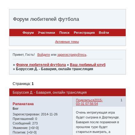
Форум любителей футбола
Форум
Участники
Поиск
Регистрация
Войти
Активные темы
Привет, Гость!
Войдите
или
зарегистрируйтесь
.
»
Форум любителей футбола
»
Ваш любимый клуб
»
Боруссия Д. - Бавария, онлайн трансляция
Страница:
1
Боруссия Д. - Бавария, онлайн трансляция
Поделиться
2015-
1
Рапанатана
03-31 07:56:54
Бог
Очень интригующая игра
Зарегистрирован
: 2014-11-26
будет сыграна в Дортмунде.
Приглашений:
0
Бавария после поражения в
Сообщений:
273
прошлом туре будет
Уважение:
[+0/-0]
стараться выиграть, а
Позитив:
[+0/-0]