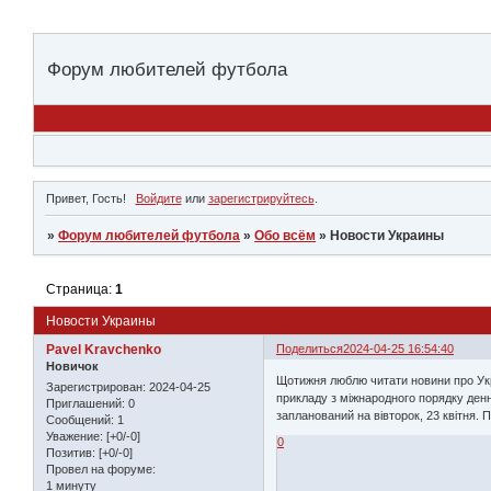
Форум любителей футбола
Привет, Гость!
Войдите
или
зарегистрируйтесь
.
»
Форум любителей футбола
»
Обо всём
»
Новости Украины
Страница:
1
Новости Украины
Pavel Kravchenko
Поделиться
2024-04-25 16:54:40
Новичок
Щотижня люблю читати новини про Укра
Зарегистрирован
: 2024-04-25
прикладу з міжнародного порядку денн
Приглашений:
0
запланований на вівторок, 23 квітня.
Сообщений:
1
Уважение:
[+0/-0]
0
Позитив:
[+0/-0]
Провел на форуме:
1 минуту