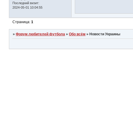
Последний визит:
2024-05-01 10:04:55
Страница:
1
»
Форум любителей футбола
»
Обо всём
»
Новости Украины