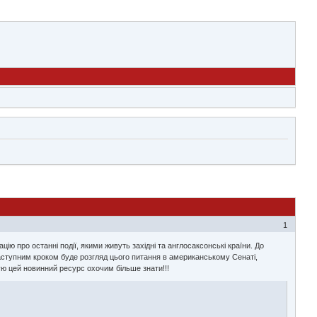
1
ію про останні події, якими живуть західні та англосаксонські країни. До
наступним кроком буде розгляд цього питання в американському Сенаті,
ую цей новинний ресурс охочим більше знати!!!