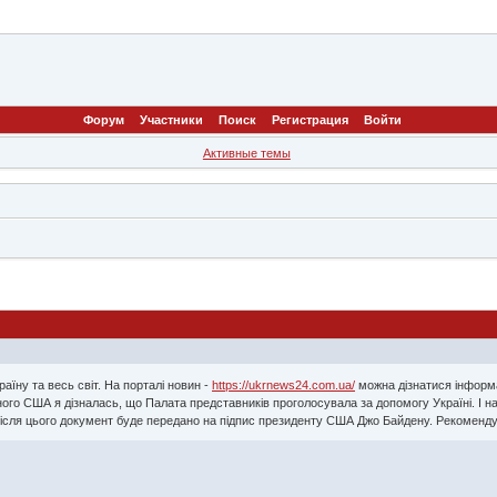
Форум
Участники
Поиск
Регистрация
Войти
Активные темы
їну та весь світ. На порталі новин -
https://ukrnews24.com.ua/
можна дізнатися інформац
ого США я дізналась, що Палата представників проголосувала за допомогу Україні. І 
 Після цього документ буде передано на підпис президенту США Джо Байдену. Рекоменд