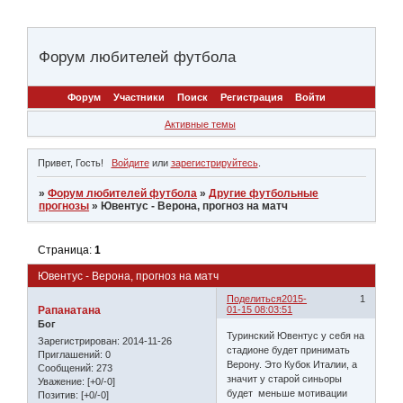
Форум любителей футбола
Форум
Участники
Поиск
Регистрация
Войти
Активные темы
Привет, Гость!
Войдите
или
зарегистрируйтесь
.
»
Форум любителей футбола
»
Другие футбольные
прогнозы
»
Ювентус - Верона, прогноз на матч
Страница:
1
Ювентус - Верона, прогноз на матч
Поделиться
2015-
1
Рапанатана
01-15 08:03:51
Бог
Туринский Ювентус у себя на
Зарегистрирован
: 2014-11-26
стадионе будет принимать
Приглашений:
0
Верону. Это Кубок Италии, а
Сообщений:
273
значит у старой синьоры
Уважение:
[+0/-0]
будет меньше мотивации
Позитив:
[+0/-0]