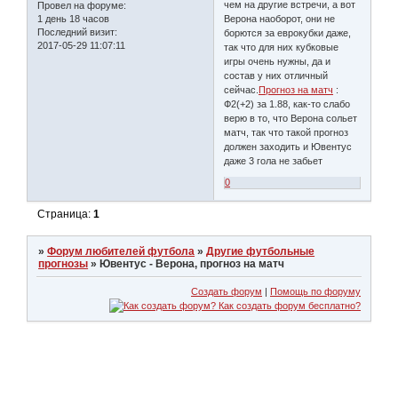
чем на другие встречи, а вот
Провел на форуме:
1 день 18 часов
Верона наоборот, они не
Последний визит:
борются за еврокубки даже,
2017-05-29 11:07:11
так что для них кубковые
игры очень нужны, да и
состав у них отличный
сейчас.
Прогноз на матч
:
Ф2(+2) за 1.88, как-то слабо
верю в то, что Верона сольет
матч, так что такой прогноз
должен заходить и Ювентус
даже 3 гола не забьет
0
Страница:
1
»
Форум любителей футбола
»
Другие футбольные
прогнозы
»
Ювентус - Верона, прогноз на матч
Создать форум
|
Помощь по форуму