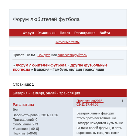
Форум любителей футбола
Форум
Участники
Поиск
Регистрация
Войти
Активные темы
Привет, Гость!
Войдите
или
зарегистрируйтесь
.
»
Форум любителей футбола
»
Другие футбольные
прогнозы
»
Бавария - Гамбург, онлайн трансляция
Страница:
1
Бавария - Гамбург, онлайн трансляция
Поделиться
2015-
1
Рапанатана
02-11 17:44:08
Бог
Бавария явный фаворит
Зарегистрирован
: 2014-11-26
этого противостояния, но
Приглашений:
0
Гамбург находится чуть ли не
Сообщений:
273
на пике своей формы, и есть
Уважение:
[+0/-0]
вероятность того, что гости
Позитив:
[+0/-0]