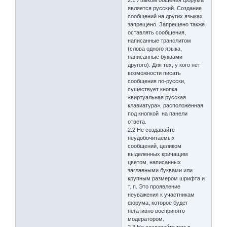
2.1 Языком общения форума
является русский. Создание
сообщений на других языках
запрещено. Запрещено также
оставлять сообщения,
написанные транслитом
(слова одного языка,
написанные буквами
другого). Для тех, у кого нет
возможности писать
сообщения по-русски,
существует кнопка
«виртуальная русская
клавиатура», расположенная
под кнопкой на панели
ответа.
2.2 Не создавайте
неудобочитаемых
сообщений, целиком
выделенных кричащим
цветом, написанных
заглавными буквами или
крупным размером шрифта и
т. п. Это проявление
неуважения к участникам
форума, которое будет
негативно воспринято
модератором.