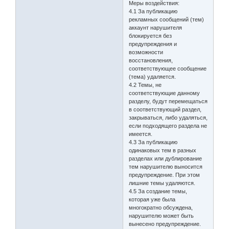
Меры воздействия:
4.1 За публикацию
рекламных сообщений (тем)
аккаунт нарушителя
блокируется без
предупреждения и
возможности
восстановления,
соответствующее сообщение
(тема) удаляется.
4.2 Темы, не
соответствующие данному
разделу, будут перемещаться
в соответствующий раздел,
закрываться, либо удаляться,
если подходящего раздела не
имеется.
4.3 За публикацию
одинаковых тем в разных
разделах или дублирование
тем нарушителю выносится
предупреждение. При этом
лишние темы удаляются.
4.5 За создание темы,
которая уже была
многократно обсуждена,
нарушителю может быть
вынесено предупреждение.