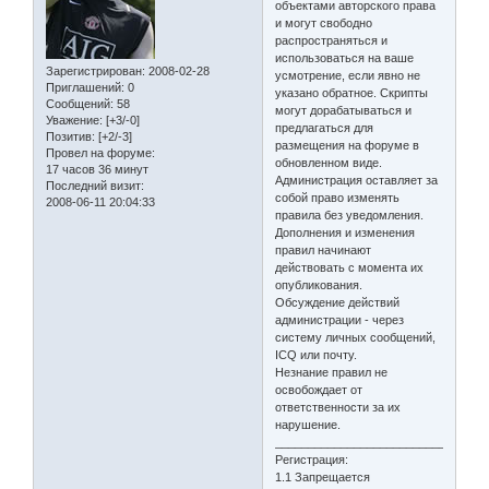
объектами авторского права
и могут свободно
распространяться и
использоваться на ваше
Зарегистрирован
: 2008-02-28
усмотрение, если явно не
Приглашений:
0
указано обратное. Скрипты
Сообщений:
58
могут дорабатываться и
Уважение:
[+3/-0]
предлагаться для
Позитив:
[+2/-3]
размещения на форуме в
Провел на форуме:
обновленном виде.
17 часов 36 минут
Администрация оставляет за
Последний визит:
собой право изменять
2008-06-11 20:04:33
правила без уведомления.
Дополнения и изменения
правил начинают
действовать с момента их
опубликования.
Обсуждение действий
администрации - через
систему личных сообщений,
ICQ или почту.
Незнание правил не
освобождает от
ответственности за их
нарушение.
________________________________
Регистрация:
1.1 Запрещается