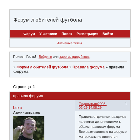
Форум любителей футбола
Форум
Участники
Поиск
Регистрация
Войти
Активные темы
Привет, Гость!
Войдите
или
зарегистрируйтесь
.
»
Форум любителей футбола
»
Правила форума
»
правила
форума
Страница:
1
правила форума
Поделиться
2008-
1
Lexa
02-29 14:08:29
Администратор
Правила отдельных разделов
являются дополнениями к
общим правилам форума
Все размещенные на форуме
материалы не являются