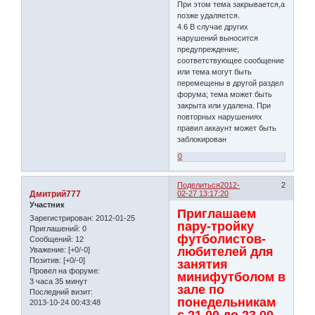
При этом тема закрывается,а
позже удаляется.
4.6 В случае других
нарушений выносится
предупреждение;
соответствующее сообщение
или тема могут быть
перемещены в другой раздел
форума; тема может быть
закрыта или удалена. При
повторных нарушениях
правил аккаунт может быть
заблокирован
0
Поделиться
2012-
2
Дмитрий777
02-27 13:17:20
Участник
Приглашаем
Зарегистрирован
: 2012-01-25
пару-тройку
Приглашений:
0
футболистов-
Сообщений:
12
любителей для
Уважение:
[+0/-0]
Позитив:
[+0/-0]
занятия
Провел на форуме:
минифутболом в
3 часа 35 минут
зале по
Последний визит:
понедельникам
2013-10-24 00:43:48