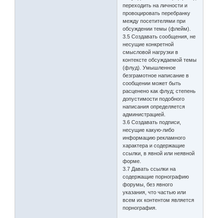
переходить на личности и
провоцировать перебранку
между посетителями при
обсуждении темы (флейм).
3.5 Создавать сообщения, не
несущие конкретной
смысловой нагрузки в
контексте обсуждаемой темы
(флуд). Умышленное
безграмотное написание в
сообщении может быть
расценено как флуд; степень
допустимости подобного
написания определяется
администрацией.
3.6 Создавать подписи,
несущие какую-либо
информацию рекламного
характера и содержащие
ссылки, в явной или неявной
форме.
3.7 Давать ссылки на
содержащие порнографию
форумы, без явного
указания, что частью или
всем их контентом является
порнография.