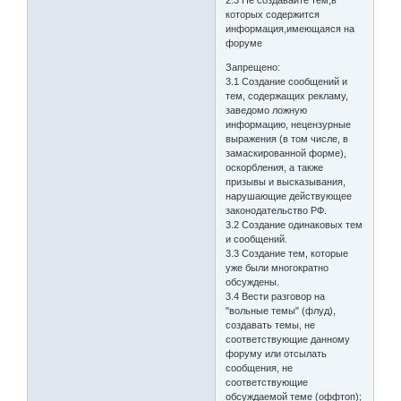
2.3 Не создавайте тем,в
которых содержится
информация,имеющаяся на
форуме
Запрещено:
3.1 Создание сообщений и
тем, содержащих рекламу,
заведомо ложнyю
инфоpмацию, нецензурные
выpажения (в том числе, в
замаскированной форме),
оскоpбления, а также
пpизывы и высказывания,
наpyшающие действyющее
законодательство РФ.
3.2 Создание одинаковых тем
и сообщений.
3.3 Создание тем, которые
уже были многократно
обсуждены.
3.4 Вести разговор на
"вольные темы" (флуд),
создавать темы, не
соответствующие данному
форуму или отсылать
сообщения, не
соответствующие
обсуждаемой теме (оффтоп);