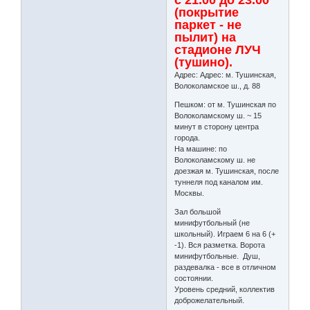
с 21.00 до 23.00
(покрытие
паркет - не
пылит) на
стадионе ЛУЧ
(тушино).
Адрес: Адрес: м. Тушинская,
Волоколамское ш., д. 88
Пешком: от м. Тушинская по
Волоколамскому ш. ~ 15
минут в сторону центра
города.
На машине: по
Волоколамскому ш. не
доезжая м. Тушинская, после
туннеля под каналом им.
Москвы.
Зал большой
минифутбольный (не
школьный). Играем 6 на 6 (+
-1). Вся разметка. Ворота
минифутбольные. Душ,
раздевалка - все в отличном
состоянии.
Уровень средний, коллектив
доброжелательный.