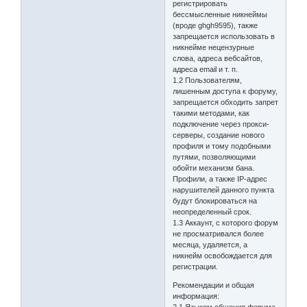
регистрировать
бессмысленные никнеймы
(вроде ghgh9595), также
запрещается использовать в
никнейме нецензурные
слова, адреса вебсайтов,
адреса email и т. п.
1.2 Пользователям,
лишенным доступа к форуму,
запрещается обходить запрет
такими методами, как
подключение через прокси-
серверы, создание нового
профиля и тому подобными
путями, позволяющими
обойти механизм бана.
Профили, а также IP-адрес
нарушителей данного пункта
будут блокироваться на
неопределенный срок.
1.3 Аккаунт, с которого форум
не просматривался более
месяца, удаляется, а
никнейм освобождается для
регистрации.
Рекомендации и общая
информация: