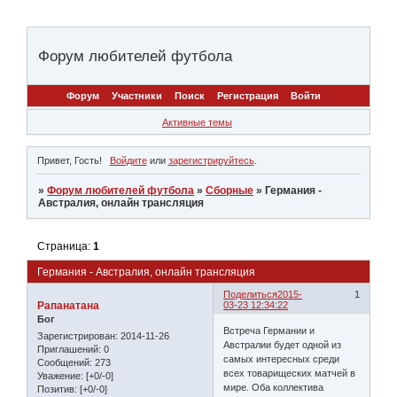
Форум любителей футбола
Форум
Участники
Поиск
Регистрация
Войти
Активные темы
Привет, Гость!
Войдите
или
зарегистрируйтесь
.
»
Форум любителей футбола
»
Сборные
»
Германия -
Австралия, онлайн трансляция
Страница:
1
Германия - Австралия, онлайн трансляция
Поделиться
2015-
1
Рапанатана
03-23 12:34:22
Бог
Встреча Германии и
Зарегистрирован
: 2014-11-26
Австралии будет одной из
Приглашений:
0
самых интересных среди
Сообщений:
273
всех товарищеских матчей в
Уважение:
[+0/-0]
мире. Оба коллектива
Позитив:
[+0/-0]