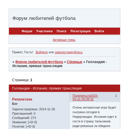
Форум любителей футбола
Форум
Участники
Поиск
Регистрация
Войти
Активные темы
Привет, Гость!
Войдите
или
зарегистрируйтесь
.
»
Форум любителей футбола
»
Сборные
»
Голландия -
Испания, прямая трансляция
Страница:
1
Голландия - Испания, прямая трансляция
Поделиться
2015-
1
Рапанатана
03-31 05:09:32
Бог
Очень интересная игра будет
Зарегистрирован
: 2014-11-26
сыграна сегодня в
Приглашений:
0
Нидерландах. Испания едет в
Сообщений:
273
гости в страну тюльпанов
Уважение:
[+0/-0]
ради реванша за обидное
Позитив:
[+0/-0]