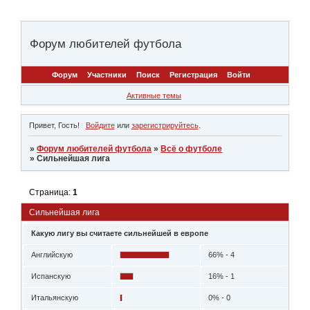
Форум любителей футбола
Форум
Участники
Поиск
Регистрация
Войти
Активные темы
Привет, Гость!
Войдите
или
зарегистрируйтесь
.
»
Форум любителей футбола
»
Всё о футболе
»
Сильнейшая лига
Страница:
1
Сильнейшая лига
Какую лигу вы считаете сильнейшей в европе
Английскую
66% - 4
Испанскую
16% - 1
Итальянскую
0% - 0