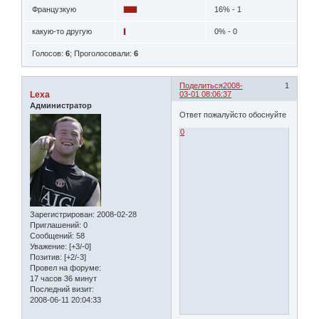
Французкую
16% - 1
какую-то другую
0% - 0
Голосов:
6
;
Проголосовали:
6
Поделиться
2008-
1
Lexa
03-01 08:06:37
Администратор
Ответ пожалуйсто обоснуйте
0
Зарегистрирован
: 2008-02-28
Приглашений:
0
Сообщений:
58
Уважение:
[+3/-0]
Позитив:
[+2/-3]
Провел на форуме:
17 часов 36 минут
Последний визит:
2008-06-11 20:04:33