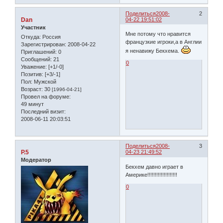
Поделиться
2008-
2
Dan
04-22 19:51:02
Участник
Мне потому что нравится
Откуда:
Россия
французкие игроки,а в Англии
Зарегистрирован
: 2008-04-22
я ненавижу Бекхема.
Приглашений:
0
Сообщений:
21
0
Уважение:
[+1/-0]
Позитив:
[+3/-1]
Пол:
Мужской
Возраст:
30
[1996-04-21]
Провел на форуме:
49 минут
Последний визит:
2008-06-11 20:03:51
Поделиться
2008-
3
P.5
04-23 21:49:52
Модератор
Бекхем давно играет в
Америке!!!!!!!!!!!!!!!!!!!!
0