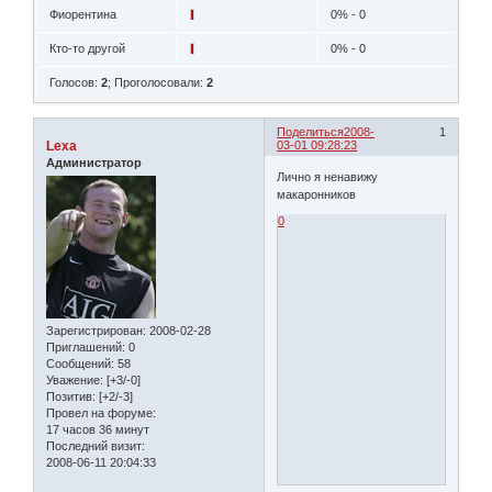
Фиорентина
0% - 0
Кто-то другой
0% - 0
Голосов:
2
;
Проголосовали:
2
Поделиться
2008-
1
Lexa
03-01 09:28:23
Администратор
Лично я ненавижу
макаронников
0
Зарегистрирован
: 2008-02-28
Приглашений:
0
Сообщений:
58
Уважение:
[+3/-0]
Позитив:
[+2/-3]
Провел на форуме:
17 часов 36 минут
Последний визит:
2008-06-11 20:04:33