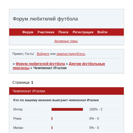
Форум любителей футбола
Форум
Участники
Поиск
Регистрация
Войти
Активные темы
Привет, Гость!
Войдите
или
зарегистрируйтесь
.
»
Форум любителей футбола
»
Другие футбольные
прогнозы
»
Чемпионат Италии
Страница:
1
Чемпионат Италии
Кто по вашему мнению выиграет чемпионат Италии
Интер
100% - 2
Рома
0% - 0
Милан
0% - 0