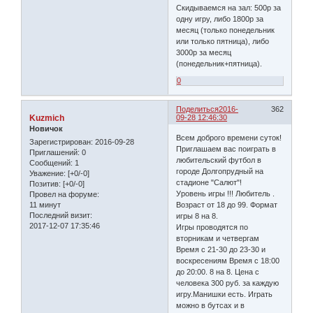
Скидываемся на зал: 500р за
одну игру, либо 1800р за
месяц (только понедельник
или только пятница), либо
3000р за месяц
(понедельник+пятница).
0
Поделиться
2016-
362
Kuzmich
09-28 12:46:30
Новичок
Всем доброго времени суток!
Зарегистрирован
: 2016-09-28
Приглашаем вас поиграть в
Приглашений:
0
любительский футбол в
Сообщений:
1
городе Долгопрудный на
Уважение:
[+0/-0]
стадионе "Салют"!
Позитив:
[+0/-0]
Уровень игры !!! Любитель .
Провел на форуме:
11 минут
Возраст от 18 до 99. Формат
Последний визит:
игры 8 на 8.
2017-12-07 17:35:46
Игры проводятся по
вторникам и четвергам
Время с 21-30 до 23-30 и
воскресениям Время с 18:00
до 20:00. 8 на 8. Цена с
человека 300 руб. за каждую
игру.Манишки есть. Играть
можно в бутсах и в