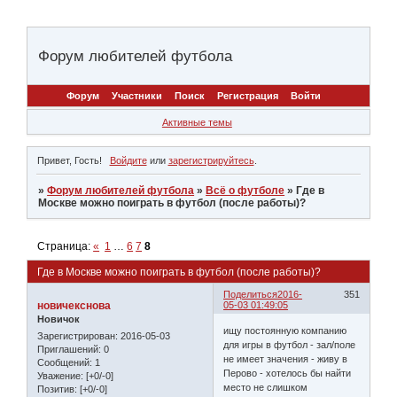
Форум любителей футбола
Форум
Участники
Поиск
Регистрация
Войти
Активные темы
Привет, Гость!
Войдите
или
зарегистрируйтесь
.
»
Форум любителей футбола
»
Всё о футболе
»
Где в
Москве можно поиграть в футбол (после работы)?
Страница:
«
1
…
6
7
8
Где в Москве можно поиграть в футбол (после работы)?
Поделиться
2016-
351
новичекснова
05-03 01:49:05
Новичок
ищу постоянную компанию
Зарегистрирован
: 2016-05-03
для игры в футбол - зал/поле
Приглашений:
0
не имеет значения - живу в
Сообщений:
1
Перово - хотелось бы найти
Уважение:
[+0/-0]
место не слишком
Позитив:
[+0/-0]