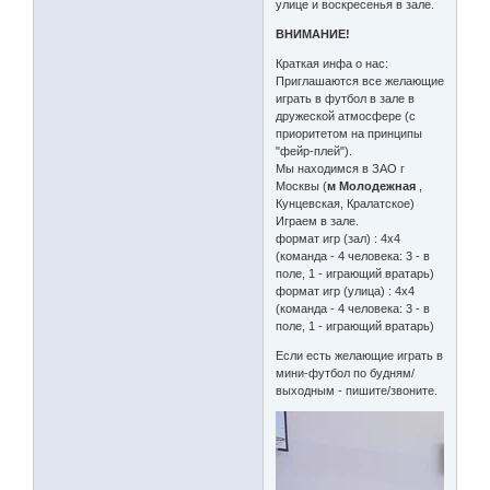
улице и воскресенья в зале.
ВНИМАНИЕ!
Краткая инфа о нас:
Приглашаются все желающие
играть в футбол в зале в
дружеской атмосфере (с
приоритетом на принципы
"фейр-плей").
Мы находимся в ЗАО г
Москвы (
м Молодежная
,
Кунцевская, Кралатское)
Играем в зале.
формат игр (зал) : 4х4
(команда - 4 человека: 3 - в
поле, 1 - играющий вратарь)
формат игр (улица) : 4х4
(команда - 4 человека: 3 - в
поле, 1 - играющий вратарь)
Если есть желающие играть в
мини-футбол по будням/
выходным - пишите/звоните.