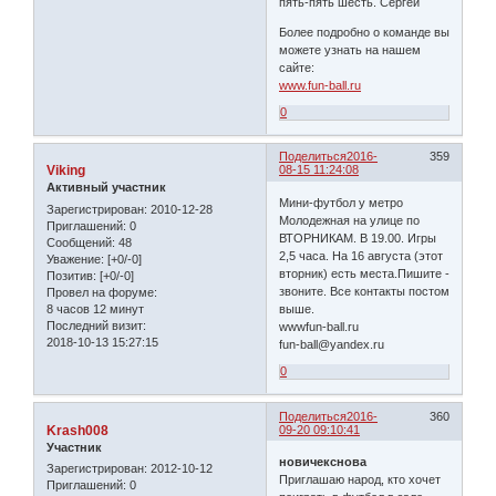
пять-пять шесть. Сергей
Более подробно о команде вы
можете узнать на нашем
сайте:
www.fun-ball.ru
0
Поделиться
2016-
359
Viking
08-15 11:24:08
Активный участник
Мини-футбол у метро
Зарегистрирован
: 2010-12-28
Молодежная на улице по
Приглашений:
0
ВТОРНИКАМ. В 19.00. Игры
Сообщений:
48
2,5 часа. На 16 августа (этот
Уважение:
[+0/-0]
вторник) есть места.Пишите -
Позитив:
[+0/-0]
звоните. Все контакты постом
Провел на форуме:
8 часов 12 минут
выше.
Последний визит:
wwwfun-ball.ru
2018-10-13 15:27:15
fun-ball@yandex.ru
0
Поделиться
2016-
360
Krash008
09-20 09:10:41
Участник
новичекснова
Зарегистрирован
: 2012-10-12
Приглашаю народ, кто хочет
Приглашений:
0