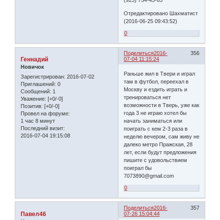
(925) 754-43-65
Отредактировано Шахматист
(2016-06-25 09:43:52)
0
Поделиться
2016-
356
Геннадий
07-04 11:15:24
Новичок
Раньше жил в Твери и играл
Зарегистрирован
: 2016-07-02
там в футбол, переехал в
Приглашений:
0
Москву и ездить играть и
Сообщений:
1
тренироваться нет
Уважение:
[+0/-0]
возможности в Тверь, уже как
Позитив:
[+0/-0]
года 3 не играю хотел бы
Провел на форуме:
1 час 8 минут
начать заниматься или
Последний визит:
поиграть с кем 2-3 раза в
2016-07-04 19:15:08
неделю вечером, сам живу не
далеко метро Пражская, 28
лет, если будут предложения
пишите с удовольствием
поиграл бы
7073890@gmail.com
0
Поделиться
2016-
357
Павел46
07-26 15:04:44