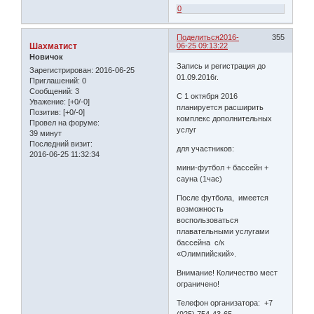
0
Поделиться
2016-
355
Шахматист
06-25 09:13:22
Новичок
Запись и регистрация до
Зарегистрирован
: 2016-06-25
01.09.2016г.
Приглашений:
0
Сообщений:
3
С 1 октября 2016
Уважение:
[+0/-0]
планируется расширить
Позитив:
[+0/-0]
комплекс дополнительных
Провел на форуме:
услуг
39 минут
Последний визит:
для участников:
2016-06-25 11:32:34
мини-футбол + бассейн +
сауна (1час)
После футбола, имеется
возможность
воспользоваться
плавательными услугами
бассейна с/к
«Олимпийский».
Внимание! Количество мест
ограничено!
Телефон организатора: +7