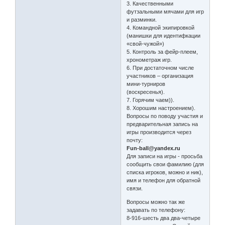
3. Качественными
футзальными мячами для игр
и разминки.
4. Командной экипировкой
(манишки для идентифкации
«свой-чужой»)
5. Контроль за фейр-плеем,
хронометраж игр.
6. При достаточном числе
участников – организация
мини-турниров
(воскресенья).
7. Горячим чаем)).
8. Хорошим настроением).
Вопросы по поводу участия и
предварительная запись на
игры производится через
почту:
Fun-ball@yandex.ru
Для записи на игры - просьба
сообщить свои фамилию (для
списка игроков, можно и ник),
имя и телефон для обратной
связи.
Вопросы можно так же
задавать по телефону:
8-916-шесть два два-четыре