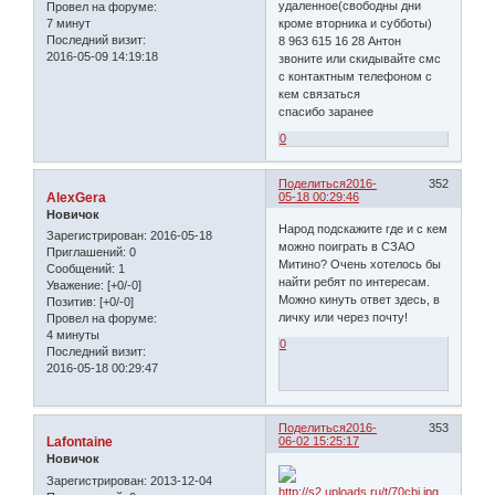
удаленное(свободны дни
Провел на форуме:
7 минут
кроме вторника и субботы)
Последний визит:
8 963 615 16 28 Антон
2016-05-09 14:19:18
звоните или скидывайте смс
с контактным телефоном с
кем связаться
спасибо заранее
0
Поделиться
2016-
352
AlexGera
05-18 00:29:46
Новичок
Народ подскажите где и с кем
Зарегистрирован
: 2016-05-18
можно поиграть в СЗАО
Приглашений:
0
Митино? Очень хотелось бы
Сообщений:
1
найти ребят по интересам.
Уважение:
[+0/-0]
Можно кинуть ответ здесь, в
Позитив:
[+0/-0]
личку или через почту!
Провел на форуме:
4 минуты
0
Последний визит:
2016-05-18 00:29:47
Поделиться
2016-
353
Lafontaine
06-02 15:25:17
Новичок
Зарегистрирован
: 2013-12-04