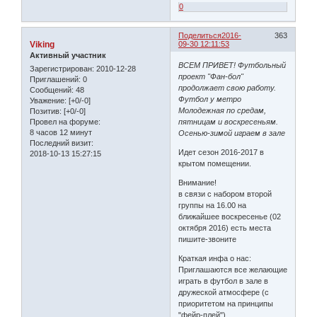
0
Поделиться
2016-
363
Viking
09-30 12:11:53
Активный участник
ВСЕМ ПРИВЕТ! Футбольный
Зарегистрирован
: 2010-12-28
проект "Фан-бол"
Приглашений:
0
продолжает свою работу.
Сообщений:
48
Футбол у метро
Уважение:
[+0/-0]
Молодежная по средам,
Позитив:
[+0/-0]
пятницам и воскресеньям.
Провел на форуме:
8 часов 12 минут
Осенью-зимой играем в зале
Последний визит:
Идет сезон 2016-2017 в
2018-10-13 15:27:15
крытом помещении.
Внимание!
в связи с набором второй
группы на 16.00 на
ближайшее воскресенье (02
октября 2016) есть места
пишите-звоните
Краткая инфа о нас:
Приглашаются все желающие
играть в футбол в зале в
дружеской атмосфере (с
приоритетом на принципы
"фейр-плей").