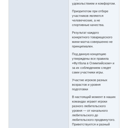
удовольствием и комфортом.
Приоритетом при отборе
участников являются
человеческие, а не
спортивные качества.
Результат каждого
конкретного товарищеского
мини-матча совершенно не
принципиален.
Под данную концепцию
утверждены все правила
«Футбола в Олимпийском» и
за их соблюдением следят
сами участники игры.
Участие игроков разных
возрастов и уровня
подготовки
В настоящий момент в наших
командах играют игроки
разного любительского
уровня — от начального
любительского до
любительского продвинутого.
Приветствуется и разный