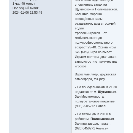
1 час 49 минут
спортивных залах на
Последний визит:
Щукинской и Полежаевской.
2024-11-06 22:53:49
Большие, хорошо
освещённые залы,
раздевалки, душ с горячей
водой..
Уровень игроков – от
любительского до
полупрофессионального,
возраст 25-40. Схема игры
5х5 (6х6), игра на вылет.
Играем полтора-два часа в
зависимости от количества
игроков.
Взрослые люди, дружеская
атмосфера, fair play.
• По понедельникам в 21:30
недалеко от м.
Щукинская
.
Зал Москомспорта,
полиуретановое покрытие.
(903)2505272 Павел.
• По пятницам в 20:00 в
районе м.
Полежаевская
.
Зал при заводе, паркет.
(926)0458271 Алексей.