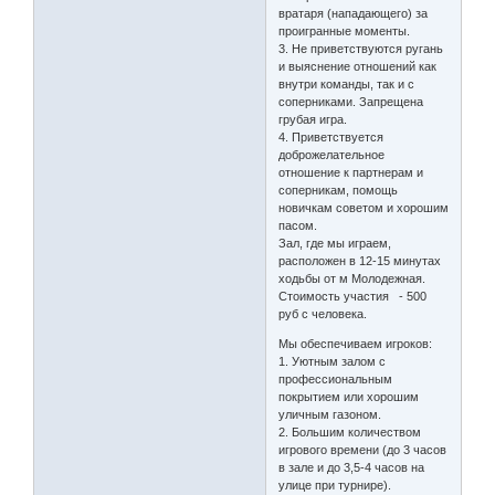
вратаря (нападающего) за
проигранные моменты.
3. Не приветствуются ругань
и выяснение отношений как
внутри команды, так и с
соперниками. Запрещена
грубая игра.
4. Приветствуется
доброжелательное
отношение к партнерам и
соперникам, помощь
новичкам советом и хорошим
пасом.
Зал, где мы играем,
расположен в 12-15 минутах
ходьбы от м Молодежная.
Стоимость участия - 500
руб с человека.
Мы обеспечиваем игроков:
1. Уютным залом с
профессиональным
покрытием или хорошим
уличным газоном.
2. Большим количеством
игрового времени (до 3 часов
в зале и до 3,5-4 часов на
улице при турнире).