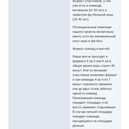
возраст участников, у нас
уже есть и команда
ветеранов (от 50 лет) и
любители футбольной игры
(25-40 лет).
Потенциальным новичкам
нашего проекта желательно
иметь хотя бы минимальный
опыт игры в футбол.
Формат команд и матчей
Наши матчи проходят в
формате 5 на 5 или 6 на 6,
общее время игры строго 45
минут. Или по желанию
участников возможен формат
в три команды 4 на 4 по 7
минут «грязного» времени
или до двух голов забитых
одной из команд.
Проигравшая команда
покидает площадку и её
место занимает отдыхавшая.
В случае ничьей площадку
покидает команда,
находящаяся на площадке
дольше.