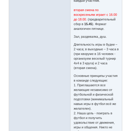
каждый участник.
вторая смена по
воскресеньям играет с 16.00
до 18.00.
(предварительный
сбор в
15.45
). Формат
аналогичен пятнице.
Зал, раздевалка, душ.
Длительность игры в будни –
2 часа; в выходные – 3 часа в
(при кворуме в 16 человек -
организуем веселый турнир
4х4 в 3 круга) и 2 часа
(вторая смена).
Основные принципы участия
в команде следующие:
1. Приглашаются все
желающие независимо от
футбольной и физической
подготовки (минимальный
навык игры в футбол всё же
желателен).
2. Наша цель - поиграть в
футбол и получить
удовольствие от движения,
игры и общения. Никто не