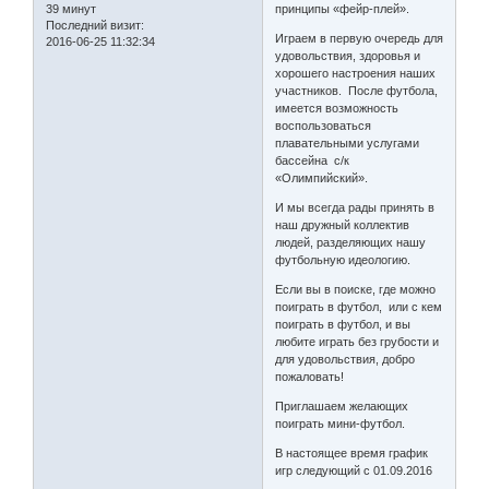
39 минут
принципы «фейр-плей».
Последний визит:
Играем в первую очередь для
2016-06-25 11:32:34
удовольствия, здоровья и
хорошего настроения наших
участников. После футбола,
имеется возможность
воспользоваться
плавательными услугами
бассейна с/к
«Олимпийский».
И мы всегда рады принять в
наш дружный коллектив
людей, разделяющих нашу
футбольную идеологию.
Если вы в поиске, где можно
поиграть в футбол, или с кем
поиграть в футбол, и вы
любите играть без грубости и
для удовольствия, добро
пожаловать!
Приглашаем желающих
поиграть мини-футбол.
В настоящее время график
игр следующий с 01.09.2016