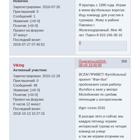
Новичок
Я вратарь с 1990 года. Играю
Зарегистрирован
: 2016-07-26
в мини-футбольных воротах.
Приглашений:
0
Ищу команду для участия в
Сообщений:
1
турнирах. Живу в районе
Уважение:
[+0/-0]
Павлино г.
Позитив:
[+0/-0]
Железнодорожный. Мне 46
Провел на форуме:
37 минут
лет. Павел 8-915-246-38-16
Последний визит:
0
2016-07-27 07:46:52
Поделиться
2016-
358
Viking
08-04 19:40:49
Активный участник
ВСЕМ ПРИВЕТ! Футбольный
Зарегистрирован
: 2010-12-28
проект "Фан-бол"
Приглашений:
0
продолжает свою работу.
Сообщений:
48
Футбол в зале у метро
Уважение:
[+0/-0]
Молодежная по средам,
Позитив:
[+0/-0]
пятницам и воскресеньям.
Провел на форуме:
8 часов 12 минут
Идет сезон 2016
Последний визит:
2018-10-13 15:27:15
В разгаре лето и сейчас мы
каждую пятницу играем
интересный турнир из четыре
команд на улице
а так же играем вторники на