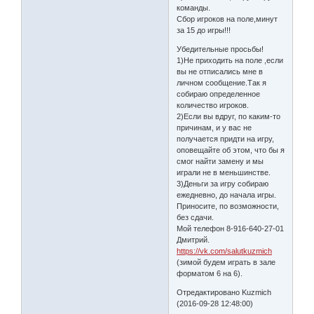
команды.
Сбор игроков на поле,минут
за 15 до игры!!!
Убедительные просьбы!
1)Не приходить на поле ,если
вы не отписались мне в
личном сообщение.Так я
собираю определенное
количество игроков.
2)Если вы вдруг, по каким-то
причинам, и у вас не
получается придти на игру,
оповещайте об этом, что бы я
смог найти замену и мы
играли не в меньшинстве.
3)Деньги за игру собираю
ежедневно, до начала игры.
Приносите, по возможности,
без сдачи.
Мой телефон 8-916-640-27-01
Дмитрий.
https://vk.com/salutkuzmich
(зимой будем играть в зале
форматом 6 на 6).
Отредактировано Kuzmich
(2016-09-28 12:48:00)