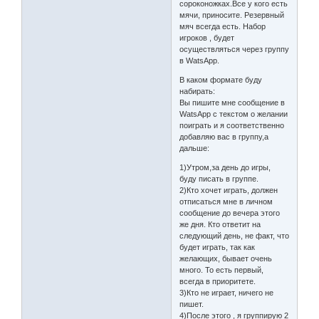
сороконожках.Все у кого есть
мячи, приносите. Резервный
мяч всегда есть. Набор
игроков , будет
осуществляться через группу
в WatsApp.
В каком формате буду
набирать:
Вы пишите мне сообщение в
WatsApp с текстом о желании
поиграть и я соответственно
добавляю вас в группу,а
дальше:
1)Утром,за день до игры,
буду писать в группе.
2)Кто хочет играть, должен
отписаться мне в личном
сообщение до вечера этого
же дня. Кто ответит на
следующий день, не факт, что
будет играть, так как
желающих, бывает очень
много. То есть первый,
всегда в приоритете.
3)Кто не играет, ничего не
пишет.
4)После этого , я группирую 2