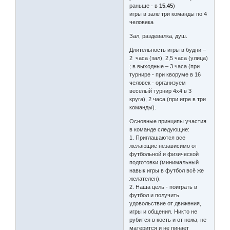
раньше - в
15.45
)
игры в зале три команды по 4
человека
Зал, раздевалка, душ.
Длительность игры в будни –
2 часа (зал), 2,5 часа (улица)
; в выходные – 3 часа (при
турнире - при кворуме в 16
человек - организуем
веселый турнир 4х4 в 3
круга), 2 часа (при игре в три
команды).
Основные принципы участия
в команде следующие:
1. Приглашаются все
желающие независимо от
футбольной и физической
подготовки (минимальный
навык игры в футбол всё же
желателен).
2. Наша цель - поиграть в
футбол и получить
удовольствие от движения,
игры и общения. Никто не
рубится в кость и от ножа, не
матерится и не пинает