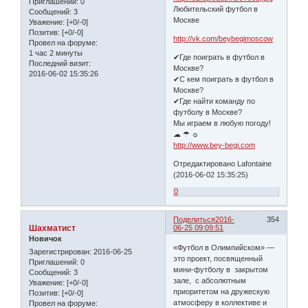
Приглашений:
0
Любительский футбол в
Сообщений:
3
Москве
Уважение:
[+0/-0]
Позитив:
[+0/-0]
http://vk.com/beybegimoscow
Провел на форуме:
1 час 2 минуты
✔Где поиграть в футбол в
Последний визит:
Москве?
2016-06-02 15:35:26
✔С кем поиграть в футбол в
Москве?
✔Где найти команду по
футболу в Москве?
Мы играем в любую погоду!
☁ ☂ ☼
http://www.bey-begi.com
Отредактировано Lafontaine
(2016-06-02 15:35:25)
0
Поделиться
2016-
354
Шахматист
06-25 09:09:51
Новичок
«Футбол в Олимпийском» —
Зарегистрирован
: 2016-06-25
это проект, посвященный
Приглашений:
0
мини-футболу в закрытом
Сообщений:
3
зале, с абсолютным
Уважение:
[+0/-0]
приоритетом на дружескую
Позитив:
[+0/-0]
атмосферу в коллективе и
Провел на форуме: