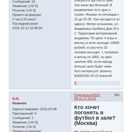
поиграть в футбол в зале.
Сообщений:
16
Зал мини футбольный. В
Уважение:
[+0/-0]
раздевалках есть душ и
Позитив:
[+0/-0]
туалет. Играем по пятницам с
Провел на форуме:
2 часа 20 минут
22 до 23-30. Зал находится по
Последний визит:
адресу: Метро кузьминки, ул.
2016-10-12 10:48:34
Академика скрябина Дом 23 к
2. Территория ветеринарной
академии. По цене: 4 игры в
месяц со всех выходит 18000
рублей, из расчета 10
человек выходит с человека
в месяц по 1800, за одно
занятие 450, если народу
больше цена будет ниже.
Кого интересует звоните:
8(905)580-33-22 Алексей
0
Поделиться
2016-
361
G.G.
09-21 17:14:33
Новичок
Кто хочет
Зарегистрирован
: 2016-03-08
погонять в
Приглашений:
0
футбол в зале?
Сообщений:
2
(Москва)
Уважение:
[+0/-0]
Позитив:
[+0/-0]
Провел на форуме:
Мы играем круглый год в