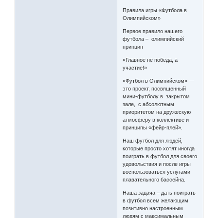
Правила игры «Футбола в
Олимпийском»
Первое правило нашего
футбола – олимпийский
принцип
«Главное не победа, а
участие!»
«Футбол в Олимпийском» —
это проект, посвященный
мини-футболу в закрытом
зале, с абсолютным
приоритетом на дружескую
атмосферу в коллективе и
принципы «фейр-плей».
Наш футбол для людей,
которые просто хотят иногда
поиграть в футбол для своего
удовольствия и после игры
воспользоваться услугами
плавательного бассейна.
Наша задача – дать поиграть
в футбол всем желающим
позитивно настроенным
людям с максимальным