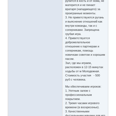
рубится в кость и от ножа, не
матерится и не пинает
вратаря (нападающего) за
проигранные моменты.
3. Не приветствуются ругань
и выяснение отношений как
внутри команды, так и с
соперниками. Запрещена
грубая игра.
4. Приветствуется
доброжелательное
отношение к партнерам и
соперникам, помощь
новичкам советом и хорошим
пасом.
Зал, где мы играем,
расположен в 12-15 минутах
ходьбы от м Молодежная.
Стоимость участия - 500
руб с человека.
Мы обеспечиваем игроков:
1. Уютным залом с
профессиональным
покрытием.
2. Тремя часами игрового
времени (в воскресенье).
3. Качественными
футзальными мячами для игр