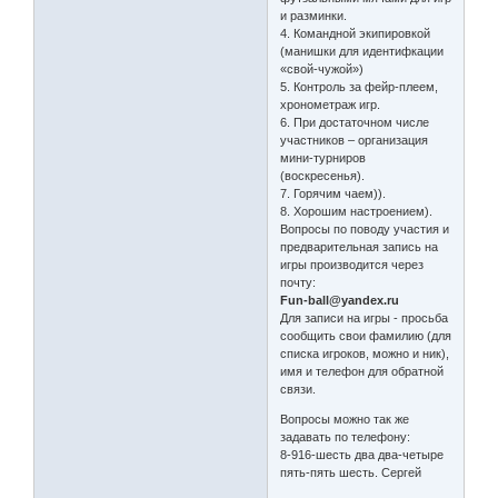
и разминки.
4. Командной экипировкой
(манишки для идентифкации
«свой-чужой»)
5. Контроль за фейр-плеем,
хронометраж игр.
6. При достаточном числе
участников – организация
мини-турниров
(воскресенья).
7. Горячим чаем)).
8. Хорошим настроением).
Вопросы по поводу участия и
предварительная запись на
игры производится через
почту:
Fun-ball@yandex.ru
Для записи на игры - просьба
сообщить свои фамилию (для
списка игроков, можно и ник),
имя и телефон для обратной
связи.
Вопросы можно так же
задавать по телефону:
8-916-шесть два два-четыре
пять-пять шесть. Сергей