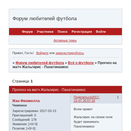
Форум любителей футбола
Форум
Участники
Поиск
Регистрация
Войти
Активные темы
Привет, Гость!
Войдите
или
зарегистрируйтесь
.
»
Форум любителей футбола
»
Всё о футболе
»
Прогноз на
матч Жальгирис - Панатинаикос
Страница:
1
Прогноз на матч Жальгирис - Панатинаикос
Поделиться
2017-
1
Жан Физикелла
12-07 20:57:16
Чемпион
Всем привет
Зарегистрирован
: 2017-03-13
Приглашений:
0
Жальгирис на своем поле
Сообщений:
178
будет принимать
Уважение:
[+0/-0]
Панатинаикос
Позитив:
[+0/-0]