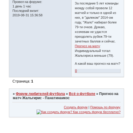
Провел на форуме:
За последние 5 лет команды
1 день 1 час
между собой провели 12
Последний визит:
матчей и только в одной из
2019-08-31 15:36:58
них, в "далеком" 2014-ом
году, "Жало" набирал более
79-ти очков. Думаю,
хозяевам не удастся
преодолеть рубеж 79-ти
зачетных баллов и сейчас.
Прогноз на матч
:
Индивидуальный тотал
Жальгириса меньше (79).
А какой ваш прогноз на матч?
0
Страница:
1
»
Форум любителей футбола
»
Всё о футболе
»
Прогноз на
матч Жальгирис - Панатинаикос
Создать форум
|
Помощь по форуму