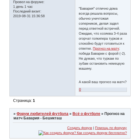
Провел на форуме:
1 день 1 час
"Бавария" отлично дома
Последний визит:
всегда решала вопросы,
2019-08-31 15:36:58
обычно уничтожая
соперников, делая задел
перед ответной встречей.
Ожидаю, что хозяева 3-4 раза
огорчат голкипера турков и
спокойно будут готовиться к
ответке.
Прогноз на матч
:
победа Баварии с форой (-2).
Не думаю, что туркам по
зубам остановить немецкую
машину.
А какой ваш прогноз на матч?
0
Страница:
1
»
Форум любителей футбола
»
Всё о футболе
»
Прогноз на
матч Бавария - Бешикташ
Создать форум
|
Помощь по форуму