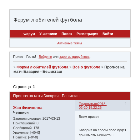
Форум любителей футбола
Форум
Участники
Поиск
Регистрация
Войти
Активные темы
Привет, Гость!
Войдите
или
зарегистрируйтесь
.
»
Форум любителей футбола
»
Всё о футболе
»
Прогноз на
матч Бавария - Бешикташ
Страница:
1
Прогноз на матч Бавария - Бешикташ
Поделиться
2018-
1
Жан Физикелла
02-20 18:22:25
Чемпион
Всем привет
Зарегистрирован
: 2017-03-13
Приглашений:
0
Сообщений:
178
Бавария на своем поле будет
Уважение:
[+0/-0]
принимать Бешикташ
Позитив:
[+0/-0]