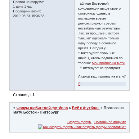
Провел на форуме:
таблице Восточной
1 день 1 час
конференции выше своего
Последний визит:
соперника, однако в
2019-08-31 15:36:58
последнее время
демонстрируют совсем
нестабильные результаты.
Так, за прошлые 6 встреч
"мишки" одержали только
одну победу в основное
время. Сегодня у
"Питтсбурга" отличные
шансы, чтобы подняться по
таблице.
Мой прогноз на матч
- "Питтсбург" не проиграет
А какой ваш прогноз на матч?
0
Страница:
1
»
Форум любителей футбола
»
Всё о футболе
»
Прогноз на
матч Бостон - Питтсбург
Создать форум
|
Помощь по форуму