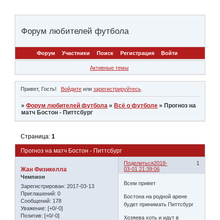
Форум любителей футбола
Форум
Участники
Поиск
Регистрация
Войти
Активные темы
Привет, Гость!
Войдите
или
зарегистрируйтесь
.
»
Форум любителей футбола
»
Всё о футболе
»
Прогноз на
матч Бостон - Питтсбург
Страница:
1
Прогноз на матч Бостон - Питтсбург
Поделиться
2018-
1
Жан Физикелла
03-01 21:39:06
Чемпион
Всем привет
Зарегистрирован
: 2017-03-13
Приглашений:
0
Бостона на родной арене
Сообщений:
178
будет принимать Питтсбург
Уважение:
[+0/-0]
Позитив:
[+0/-0]
Хозяева хоть и идут в