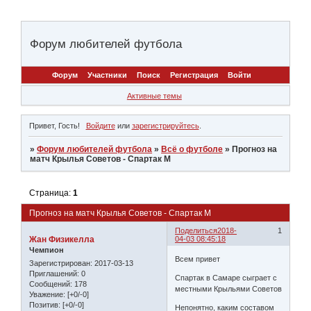
Форум любителей футбола
Форум
Участники
Поиск
Регистрация
Войти
Активные темы
Привет, Гость!
Войдите
или
зарегистрируйтесь
.
»
Форум любителей футбола
»
Всё о футболе
»
Прогноз на
матч Крылья Советов - Спартак М
Страница:
1
Прогноз на матч Крылья Советов - Спартак М
Поделиться
2018-
1
Жан Физикелла
04-03 08:45:18
Чемпион
Всем привет
Зарегистрирован
: 2017-03-13
Приглашений:
0
Спартак в Самаре сыграет с
Сообщений:
178
местными Крыльями Советов
Уважение:
[+0/-0]
Позитив:
[+0/-0]
Непонятно, каким составом