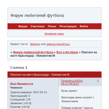
Форум любителей футбола
Форум
Участники
Поиск
Регистрация
Войти
Активные темы
Привет, Гость!
Войдите
или
зарегистрируйтесь
.
»
Форум любителей футбола
»
Всё о футболе
»
Прогноз на
матч Краснодар - Локомотив М
Страница:
1
Прогноз на матч Краснодар - Локомотив М
Поделиться
2018-
1
Жан Физикелла
04-27 09:25:27
Чемпион
Всем привет
Зарегистрирован
: 2017-03-13
Приглашений:
0
Краснодар дома сыграет с
Сообщений:
178
Локомотивом
Уважение:
[+0/-0]
Позитив:
[+0/-0]
Победа позволит "красно-