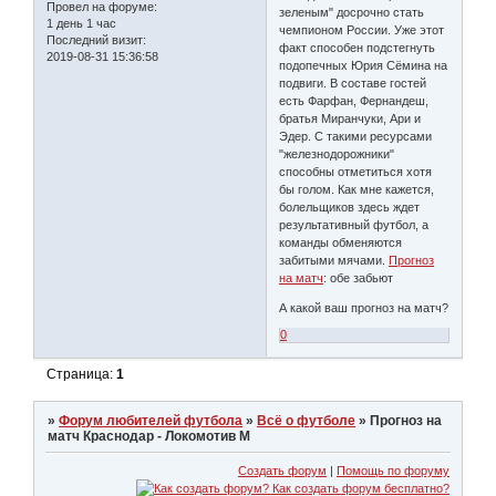
Провел на форуме:
зеленым" досрочно стать
1 день 1 час
чемпионом России. Уже этот
Последний визит:
факт способен подстегнуть
2019-08-31 15:36:58
подопечных Юрия Сёмина на
подвиги. В составе гостей
есть Фарфан, Фернандеш,
братья Миранчуки, Ари и
Эдер. С такими ресурсами
"железнодорожники"
способны отметиться хотя
бы голом. Как мне кажется,
болельщиков здесь ждет
результативный футбол, а
команды обменяются
забитыми мячами.
Прогноз
на матч
: обе забьют
А какой ваш прогноз на матч?
0
Страница:
1
»
Форум любителей футбола
»
Всё о футболе
»
Прогноз на
матч Краснодар - Локомотив М
Создать форум
|
Помощь по форуму