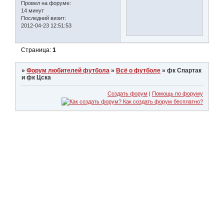
Провел на форуме:
14 минут
Последний визит:
2012-04-23 12:51:53
Страница:
1
»
Форум любителей футбола
»
Всё о футболе
»
фк Спартак
и фк Цска
Создать форум
|
Помощь по форуму