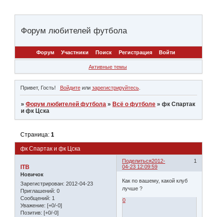
Форум любителей футбола
Форум
Участники
Поиск
Регистрация
Войти
Активные темы
Привет, Гость!
Войдите
или
зарегистрируйтесь
.
»
Форум любителей футбола
»
Всё о футболе
»
фк Спартак
и фк Цска
Страница:
1
фк Спартак и фк Цска
Поделиться
2012-
1
ITB
04-23 12:09:59
Новичок
Как по вашему, какой клуб
Зарегистрирован
: 2012-04-23
лучше ?
Приглашений:
0
Сообщений:
1
0
Уважение:
[+0/-0]
Позитив:
[+0/-0]