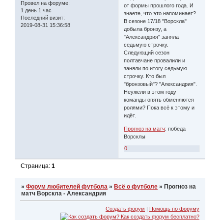
Провел на форуме:
от формы прошлого года. И
1 день 1 час
знаете, что это напоминает?
Последний визит:
В сезоне 17/18 "Ворскла"
2019-08-31 15:36:58
добыла бронзу, а
"Александрия" заняла
седьмую строчку.
Следующий сезон
полтавчане провалили и
заняли по итогу седьмую
строчку. Кто был
"бронзовый"? "Александрия".
Неужели в этом году
команды опять обменяются
ролями? Пока всё к этому и
идёт.
Прогноз на матч
: победа
Ворсклы
0
Страница:
1
»
Форум любителей футбола
»
Всё о футболе
»
Прогноз на
матч Ворскла - Александрия
Создать форум
|
Помощь по форуму