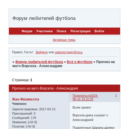
Форум любителей футбола
Форум
Участники
Поиск
Регистрация
Войти
Активные темы
Привет, Гость!
Войдите
или
зарегистрируйтесь
.
»
Форум любителей футбола
»
Всё о футболе
»
Прогноз на
матч Ворскла - Александрия
Страница:
1
Прогноз на матч Ворскла - Александрия
Поделиться
2019-
1
Жан Физикелла
08-31 15:11:25
Чемпион
Всем привет
Зарегистрирован
: 2017-03-13
Приглашений:
0
Ворскла дома сыграет с
Сообщений:
178
Александрией
Уважение:
[+0/-0]
Позитив:
[+0/-0]
Подопечные Шарана далеки