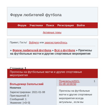
Форум любителей футбола
Форум
Участники
Поиск
Регистрация
Войти
Активные темы
Привет, Гость!
Войдите
или
зарегистрируйтесь
.
»
Форум любителей футбола
»
Всё о футболе
»
Прогнозы
на футбольные матчи и другие спортивные мероприятия
Страница:
1
Прогнозы на футбольные матчи и другие спортивные
мероприятия
Поделиться
2021-
1
Вольдемар Запольский
01-08 10:00:50
Новичок
Прогнозы на футбольные
Зарегистрирован
: 2021-01-08
матчи и другие спортивные
Приглашений:
0
мероприятия всегда
Сообщений:
1
актуальны , если вы
Уважение:
[+0/-0]