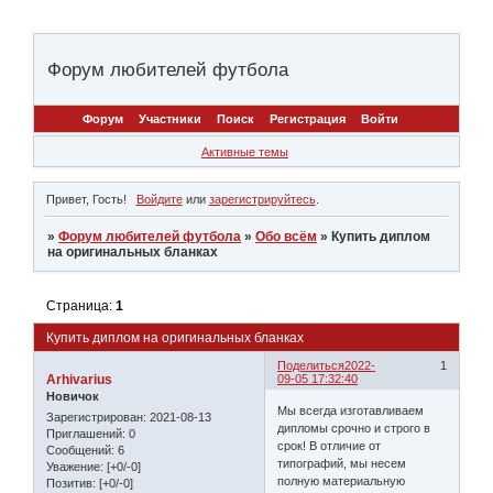
Форум любителей футбола
Форум
Участники
Поиск
Регистрация
Войти
Активные темы
Привет, Гость!
Войдите
или
зарегистрируйтесь
.
»
Форум любителей футбола
»
Обо всём
»
Купить диплом
на оригинальных бланках
Страница:
1
Купить диплом на оригинальных бланках
Поделиться
2022-
1
Arhivarius
09-05 17:32:40
Новичок
Мы всегда изготавливаем
Зарегистрирован
: 2021-08-13
дипломы срочно и строго в
Приглашений:
0
срок! В отличие от
Сообщений:
6
типографий, мы несем
Уважение:
[+0/-0]
полную материальную
Позитив:
[+0/-0]