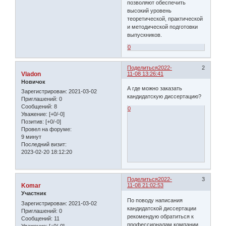
позволяют обеспечить
высокий уровень
теоретической, практической
и методической подготовки
выпускников.
0
Поделиться
2022-
2
Vladon
11-08 13:26:41
Новичок
А где можно заказать
Зарегистрирован
: 2021-03-02
кандидатскую диссертацию?
Приглашений:
0
Сообщений:
8
0
Уважение:
[+0/-0]
Позитив:
[+0/-0]
Провел на форуме:
9 минут
Последний визит:
2023-02-20 18:12:20
Поделиться
2022-
3
Komar
11-08 21:02:53
Участник
По поводу написания
Зарегистрирован
: 2021-03-02
кандидатской диссертации
Приглашений:
0
рекомендую обратиться к
Сообщений:
11
профессионалам компании
Уважение:
[+0/-0]