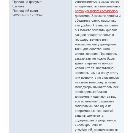
ответственность за качество
Провел на форуме:
8 минут
и подлинность изготовленных
Последний визит:
http://kypi-diplom.com/kinolog/
2022-09-05 17:33:42
дипломов. Закажите диплом и
убедитесь сами, насколько
это удобно! На нашем сайте
вы можете заказать диплом
как для предоставления в
государственные или
коммерческие учреждения,
так и для собственного
использования. При первом
заказе вам не нужно будет
тратить время на поиски
исполнителя. Достаточно
написать нам на нашу почту
или позвонить по указанному
на сайте телефону, и наши
менеджеры вышлют вам все
необходимые бланки
дипломов и сделают за вас
все остальное! Защитные
голограммы это одна из
современных технологий
защиты документа,
содержащая определенное
число крошечных
углублений, расположенных