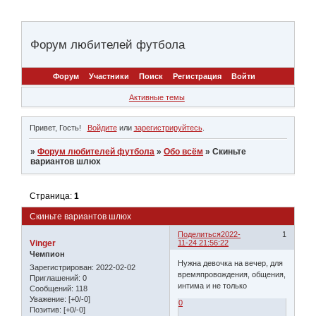
Форум любителей футбола
Форум
Участники
Поиск
Регистрация
Войти
Активные темы
Привет, Гость!
Войдите
или
зарегистрируйтесь
.
»
Форум любителей футбола
»
Обо всём
»
Скиньте
вариантов шлюх
Страница:
1
Скиньте вариантов шлюх
Поделиться
2022-
1
Vinger
11-24 21:56:22
Чемпион
Нужна девочка на вечер, для
Зарегистрирован
: 2022-02-02
времяпровождения, общения,
Приглашений:
0
интима и не только
Сообщений:
118
Уважение:
[+0/-0]
0
Позитив:
[+0/-0]