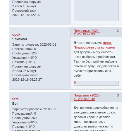
Провел на форуме:
2 часа 15 минут
Последний визит:
2022-12-18 06:26:51
Поделиться
2022-
2
cpok
11-27 19:47:03
Чемпион
Я часто использую
шлюх
Зарегистрирован
: 2022-02-01
Подмосковья с квартирами
Приглашений:
0
для досуга и могу сказать,
Сообщений:
120
что с выбором проблем нет.
Уважение:
[+0/-0]
Так что без проблем найдете
Позитив:
[+0/-0]
опытных девушек для секса и
Провел на форуме:
2 часа 26 минут
сможете пригласить их к
Последний визит:
себе.
2022-12-18 06:27:27
0
Поделиться
2022-
3
tafa
11-29 09:20:49
Бог
Для полного расслабления на
Зарегистрирован
: 2022-03-02
выходных заказываю шлюх.
Приглашений:
0
Девочки хорошо делают
Сообщений:
260
минет, не кривятся, с
Уважение:
[+0/-0]
удовольствием ласкают и
Позитив:
[+0/-0]
массажируют своими