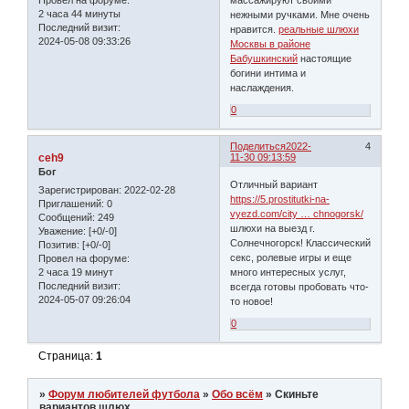
Провел на форуме:
2 часа 44 минуты
нежными ручками. Мне очень
Последний визит:
нравится.
реальные шлюхи
2024-05-08 09:33:26
Москвы в районе
Бабушкинский
настоящие
богини интима и
наслаждения.
0
Поделиться
2022-
4
ceh9
11-30 09:13:59
Бог
Отличный вариант
Зарегистрирован
: 2022-02-28
https://5.prostitutki-na-
Приглашений:
0
vyezd.com/city … chnogorsk/
Сообщений:
249
шлюхи на выезд г.
Уважение:
[+0/-0]
Солнечногорск! Классический
Позитив:
[+0/-0]
секс, ролевые игры и еще
Провел на форуме:
2 часа 19 минут
много интересных услуг,
Последний визит:
всегда готовы пробовать что-
2024-05-07 09:26:04
то новое!
0
Страница:
1
»
Форум любителей футбола
»
Обо всём
»
Скиньте
вариантов шлюх