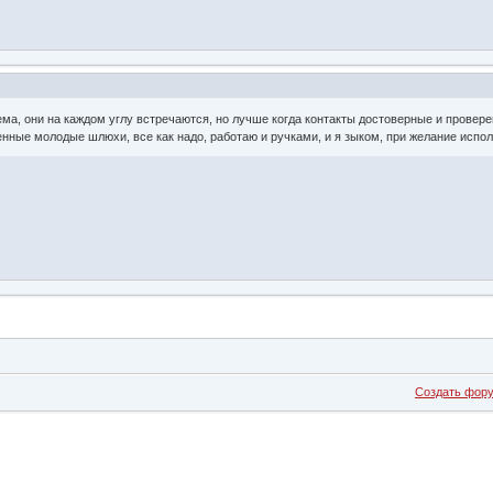
ма, они на каждом углу встречаются, но лучше когда контакты достоверные и провер
нные молодые шлюхи, все как надо, работаю и ручками, и я зыком, при желание испо
Создать фор