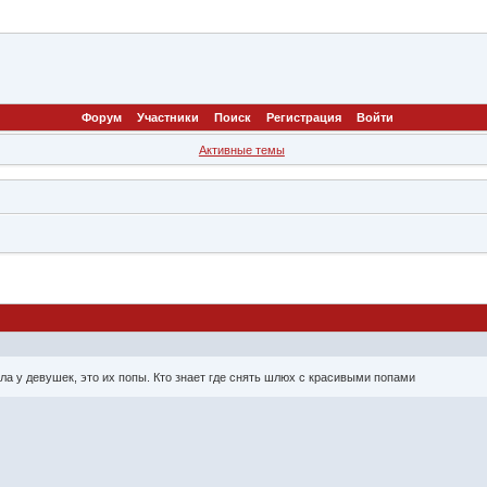
Форум
Участники
Поиск
Регистрация
Войти
Активные темы
а у девушек, это их попы. Кто знает где снять шлюх с красивыми попами