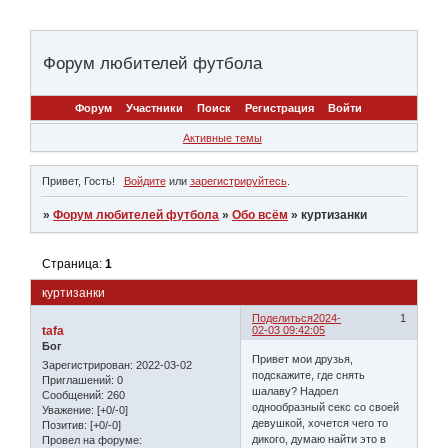
Форум любителей футбола
Форум
Участники
Поиск
Регистрация
Войти
Активные темы
Привет, Гость!
Войдите
или
зарегистрируйтесь
.
»
Форум любителей футбола
»
Обо всём
»
куртизанки
Страница:
1
куртизанки
Поделиться
2024-
1
tafa
02-03 09:42:05
Бог
Привет мои друзья,
Зарегистрирован
: 2022-03-02
подскажите, где снять
Приглашений:
0
шалаву? Надоел
Сообщений:
260
однообразный секс со своей
Уважение:
[+0/-0]
девушкой, хочется чего то
Позитив:
[+0/-0]
дикого, думаю найти это в
Провел на форуме: