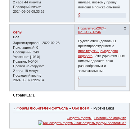
2 часа 44 минуты
шалаве, поэтому прошу
Последний визит:
помощи в поиске опытной
2024-05-08 09:33:26
0
Поделиться
2024-
2
ceh9
02-13 17:13:46
Бог
Будете очень довольны
Зарегистрирован
: 2022-02-28
времяпровождением с
Приглашений:
0
проститутки Домодедово
Сообщений:
249
недорого
! Эти удивительные
Уважение:
[+0/-0]
нимфы сделают секс
Позитив:
[+0/-0]
разнообразным и
Провел на форуме:
2 часа 19 минут
зажигательным!
Последний визит:
0
2024-05-07 09:26:04
Страница:
1
»
Форум любителей футбола
»
Обо всём
»
куртизанки
Создать форум
|
Помощь по форуму