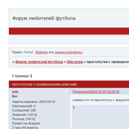
Форум любителей футбола
Привет, Гость!
Войдите
или
зарегистрируйтесь
.
»
Форум любителей футбола
»
Обо всём
»
проcтитутки с провере
Страница:
1
проcтитутки с проверенными анкетами
tafa
Поделиться
2024-02-29 16:26:20
Бог
снимал кто-то проститутку с аккурат
Зарегистрирован
: 2022-03-02
Приглашений:
0
0
Сообщений:
260
Уважение:
[+0/-0]
Позитив:
[+0/-0]
Провел на форуме:
2 часа 44 минуты