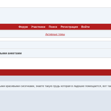
Форум
Участники
Поиск
Регистрация
Войти
Активные темы
нными анкетами
ными красивыми сисечками, знаете такую грудь которая в ладошке помещается, вот так