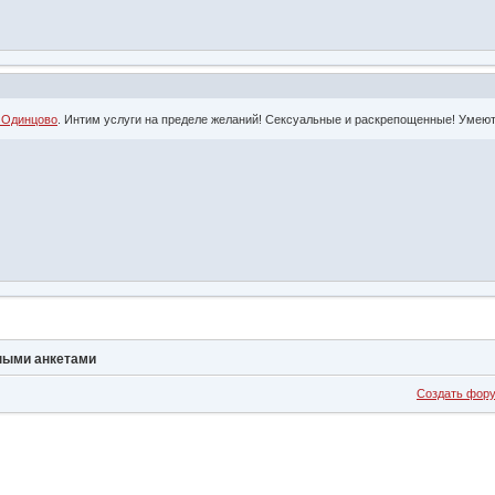
 Одинцово
. Интим услуги на пределе желаний! Сексуальные и раскрепощенные! Умеют
нными анкетами
Создать фор