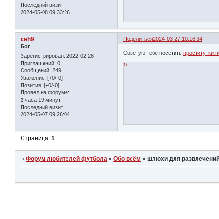
Последний визит:
2024-05-08 09:33:26
ceh9
Поделиться
2024-03-27 10:16:34
Бог
Советую тебе посетить
проститутки 
Зарегистрирован
: 2022-02-28
Приглашений:
0
0
Сообщений:
249
Уважение:
[+0/-0]
Позитив:
[+0/-0]
Провел на форуме:
2 часа 19 минут
Последний визит:
2024-05-07 09:26:04
Страница:
1
»
Форум любителей футбола
»
Обо всём
»
шлюxи для развлечени