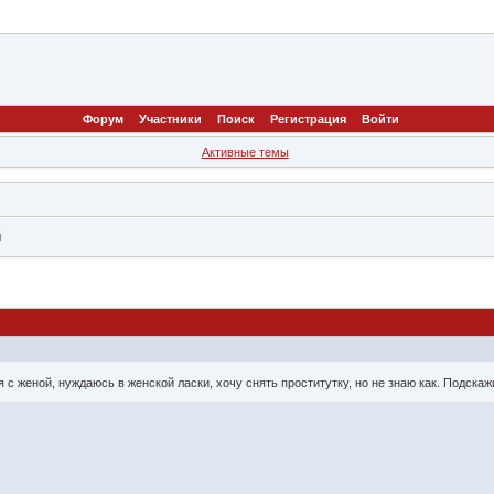
Форум
Участники
Поиск
Регистрация
Войти
Активные темы
й
 с женой, нуждаюсь в женской ласки, хочу снять проститутку, но не знаю как. Подска