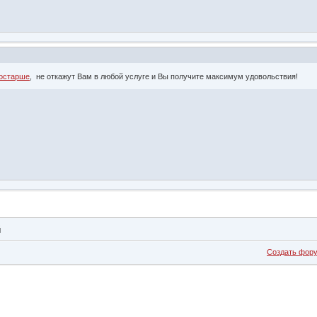
постарше
, не откажут Вам в любой услуге и Вы получите максимум удовольствия!
й
Создать фор