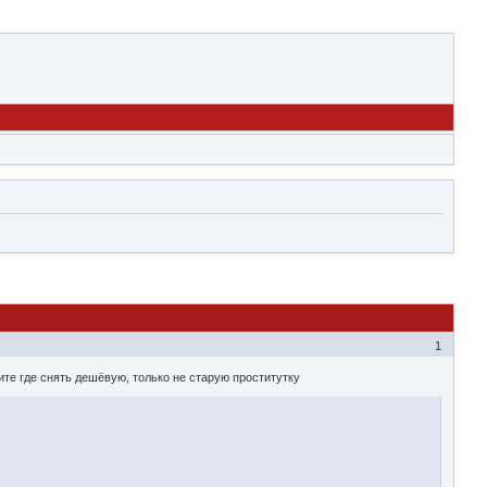
1
жите где снять дешёвую, только не старую проститутку