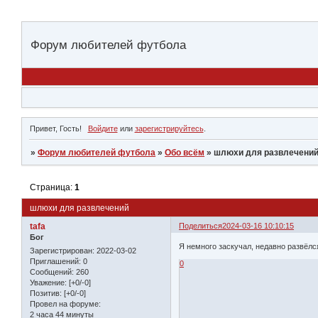
Форум любителей футбола
Привет, Гость!
Войдите
или
зарегистрируйтесь
.
»
Форум любителей футбола
»
Обо всём
»
шлюxи для развлечени
Страница:
1
шлюxи для развлечений
tafa
Поделиться
2024-03-16 10:10:15
Бог
Я немного заскучал, недавно развёлся
Зарегистрирован
: 2022-03-02
Приглашений:
0
0
Сообщений:
260
Уважение:
[+0/-0]
Позитив:
[+0/-0]
Провел на форуме:
2 часа 44 минуты