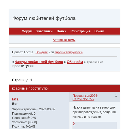
Форум любителей футбола
Форум
Участники
Поиск
Регистрация
Войти
Активные темы
Привет, Гость!
Войдите
или
зарегистрируйтесь
.
»
Форум любителей футбола
»
Обо всём
»
красивые
проститутки
Страница:
1
красивые проститутки
Поделиться
2024-
1
tafa
03-25 09:23:55
Бог
Нужна девочка на вечер, для
Зарегистрирован
: 2022-03-02
времяпровождения, общения,
Приглашений:
0
интима и не только.
Сообщений:
260
Уважение:
[+0/-0]
0
Позитив:
[+0/-0]