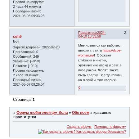
Провел на форуме:
2 часа 44 минуты
Последний визит:
2024-05-08 09:33:26
Поделиться
2024-
2
ceh9
04-10 13:33:58
Бог
Мне нравится как работают
Зарегистрирован
: 2022-02-28
шлюхи с сайта
https://dvoe-
Приглашений:
0
woman.ru/
! Обожают
Сообщений:
249
глубокий минетик,
Уважение:
[+0/-0]
эротические ласки и секс в
Позитив:
[+0/-0]
позе раком. Любят также
Провел на форуме:
2 часа 19 минут
быть сверху. Всегда готовы
Последний визит:
на любой интим каприз!
2024-05-07 09:26:04
0
Страница:
1
»
Форум любителей футбола
»
Обо всём
»
красивые
проститутки
Создать форум
|
Помощь по форуму