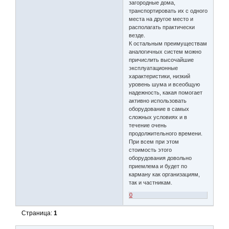
загородные дома,
транспортировать их с одного
места на другое место и
располагать практически
везде.
К остальным преимуществам
аналогичных систем можно
причислить высочайшие
эксплуатационные
характеристики, низкий
уровень шума и всеобщую
надежность, какая помогает
активно использовать
оборудование в самых
сложных условиях и в
течение очень
продолжительного времени.
При всем при этом
стоимость этого
оборудования довольно
приемлема и будет по
карману как организациям,
так и частникам.
0
Страница:
1