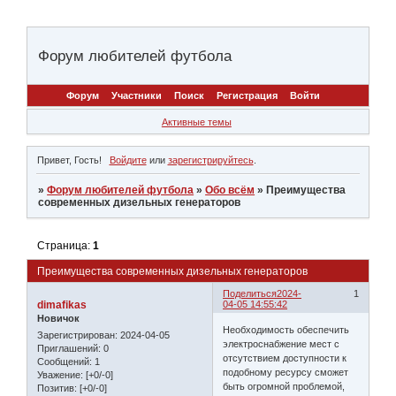
Форум любителей футбола
Форум
Участники
Поиск
Регистрация
Войти
Активные темы
Привет, Гость!
Войдите
или
зарегистрируйтесь
.
»
Форум любителей футбола
»
Обо всём
»
Преимущества
современных дизельных генераторов
Страница:
1
Преимущества современных дизельных генераторов
Поделиться
2024-
1
dimafikas
04-05 14:55:42
Новичок
Необходимость обеспечить
Зарегистрирован
: 2024-04-05
электроснабжение мест с
Приглашений:
0
отсутствием доступности к
Сообщений:
1
подобному ресурсу сможет
Уважение:
[+0/-0]
быть огромной проблемой,
Позитив:
[+0/-0]