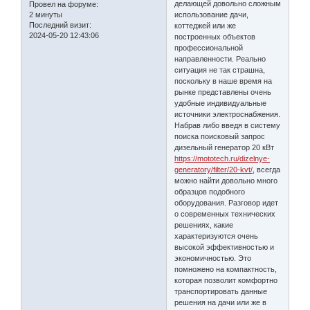
делающей довольно сложным
Провел на форуме:
2 минуты
использование дачи,
Последний визит:
коттеджей или же
2024-05-20 12:43:06
построенных объектов
профессиональной
направленности. Реально
ситуация не так страшна,
поскольку в наше время на
рынке представлены очень
удобные индивидуальные
источники электроснабжения.
Набрав либо введя в систему
поиска поисковый запрос
дизельный генератор 20 кВт
https://mototech.ru/dizelnye-
generatory/filter/20-kvt/
, всегда
можно найти довольно много
образцов подобного
оборудования. Разговор идет
о современных технических
решениях, какие
характеризуются очень
высокой эффективностью и
экономичностью. Это
помножено на компактность,
которая позволит комфортно
транспортировать данные
решения на дачи или же в