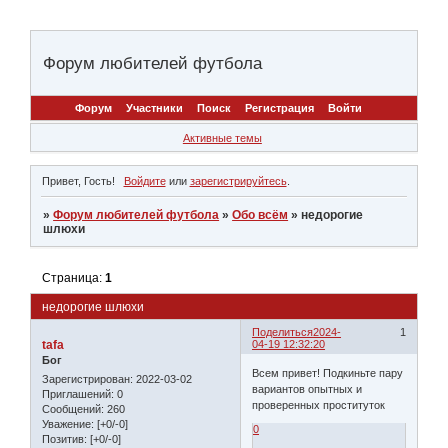
Форум любителей футбола
Форум
Участники
Поиск
Регистрация
Войти
Активные темы
Привет, Гость!
Войдите
или
зарегистрируйтесь
.
»
Форум любителей футбола
»
Обо всём
»
недорогие
шлюхи
Страница:
1
недорогие шлюхи
Поделиться
2024-
1
tafa
04-19 12:32:20
Бог
Всем привет! Подкиньте пару
Зарегистрирован
: 2022-03-02
вариантов опытных и
Приглашений:
0
проверенных проституток
Сообщений:
260
Уважение:
[+0/-0]
0
Позитив:
[+0/-0]