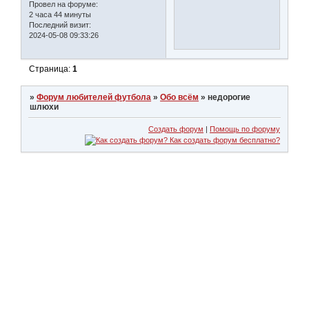
Провел на форуме:
2 часа 44 минуты
Последний визит:
2024-05-08 09:33:26
Страница:
1
»
Форум любителей футбола
»
Обо всём
»
недорогие
шлюхи
Создать форум
|
Помощь по форуму