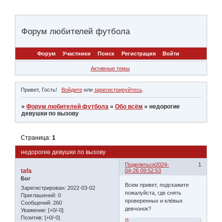
Форум любителей футбола
Форум
Участники
Поиск
Регистрация
Войти
Активные темы
Привет, Гость!
Войдите
или
зарегистрируйтесь
.
»
Форум любителей футбола
»
Обо всём
»
недорогие
девушки по вызову
Страница:
1
недорогие девушки по вызову
Поделиться
2024-
1
tafa
04-26 09:52:53
Бог
Всем привет, подскажите
Зарегистрирован
: 2022-03-02
пожалуйста, где снять
Приглашений:
0
проверенных и клёвых
Сообщений:
260
девчонок?
Уважение:
[+0/-0]
Позитив:
[+0/-0]
0