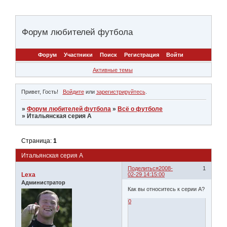
Форум любителей футбола
Форум
Участники
Поиск
Регистрация
Войти
Активные темы
Привет, Гость!
Войдите
или
зарегистрируйтесь
.
»
Форум любителей футбола
»
Всё о футболе
»
Итальянская серия А
Страница:
1
Итальянская серия А
Поделиться
2008-
1
Lexa
02-29 14:15:00
Администратор
Как вы относитесь к серии А?
0