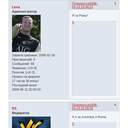
Поделиться
2008-
3
Lexa
04-23 13:44:12
Администратор
Я за Рому!
0
Зарегистрирован
: 2008-02-28
Приглашений:
0
Сообщений:
58
Уважение:
[+3/-0]
Позитив:
[+2/-3]
Провел на форуме:
17 часов 36 минут
Последний визит:
2008-06-11 20:04:33
Поделиться
2008-
4
P.5
04-23 21:59:39
Модератор
А я за Juventus и Roma.
0