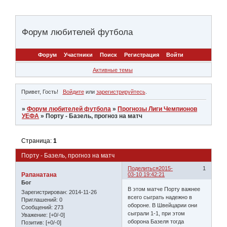
Форум любителей футбола
Форум
Участники
Поиск
Регистрация
Войти
Активные темы
Привет, Гость!
Войдите
или
зарегистрируйтесь
.
»
Форум любителей футбола
»
Прогнозы Лиги Чемпионов
УЕФА
»
Порту - Базель, прогноз на матч
Страница:
1
Порту - Базель, прогноз на матч
Поделиться
2015-
1
Рапанатана
03-10 19:42:21
Бог
В этом матче Порту важнее
Зарегистрирован
: 2014-11-26
всего сыграть надежно в
Приглашений:
0
обороне. В Швейцарии они
Сообщений:
273
сыграли 1-1, при этом
Уважение:
[+0/-0]
оборона Базеля тогда
Позитив:
[+0/-0]