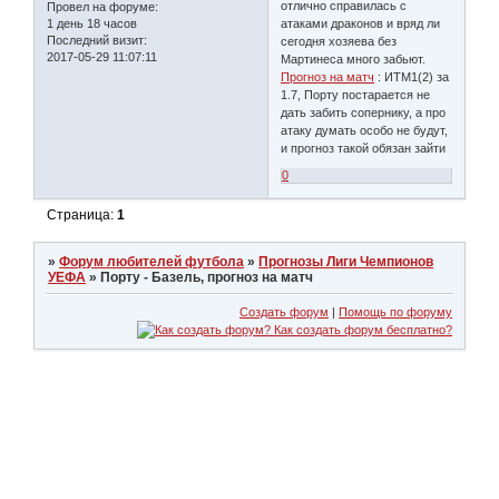
отлично справилась с
Провел на форуме:
1 день 18 часов
атаками драконов и вряд ли
Последний визит:
сегодня хозяева без
2017-05-29 11:07:11
Мартинеса много забьют.
Прогноз на матч
: ИТМ1(2) за
1.7, Порту постарается не
дать забить сопернику, а про
атаку думать особо не будут,
и прогноз такой обязан зайти
0
Страница:
1
»
Форум любителей футбола
»
Прогнозы Лиги Чемпионов
УЕФА
»
Порту - Базель, прогноз на матч
Создать форум
|
Помощь по форуму