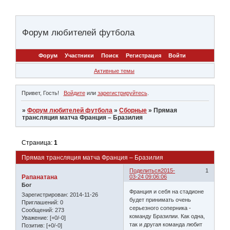
Форум любителей футбола
Форум
Участники
Поиск
Регистрация
Войти
Активные темы
Привет, Гость!
Войдите
или
зарегистрируйтесь
.
»
Форум любителей футбола
»
Сборные
»
Прямая
трансляция матча Франция – Бразилия
Страница:
1
Прямая трансляция матча Франция – Бразилия
Поделиться
2015-
1
Рапанатана
03-24 09:06:06
Бог
Франция и себя на стадионе
Зарегистрирован
: 2014-11-26
будет принимать очень
Приглашений:
0
серьезного соперника -
Сообщений:
273
команду Бразилии. Как одна,
Уважение:
[+0/-0]
так и другая команда любит
Позитив:
[+0/-0]