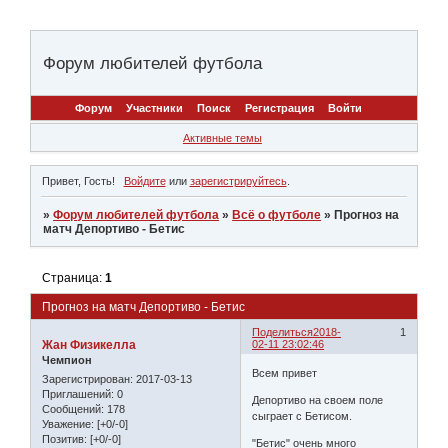
Форум любителей футбола
Форум
Участники
Поиск
Регистрация
Войти
Активные темы
Привет, Гость!
Войдите
или
зарегистрируйтесь
.
»
Форум любителей футбола
»
Всё о футболе
»
Прогноз на
матч Депортиво - Бетис
Страница:
1
Прогноз на матч Депортиво - Бетис
Поделиться
2018-
1
Жан Физикелла
02-11 23:02:46
Чемпион
Всем привет
Зарегистрирован
: 2017-03-13
Приглашений:
0
Депортиво на своем поле
Сообщений:
178
сыграет с Бетисом.
Уважение:
[+0/-0]
Позитив:
[+0/-0]
"Бетис" очень много