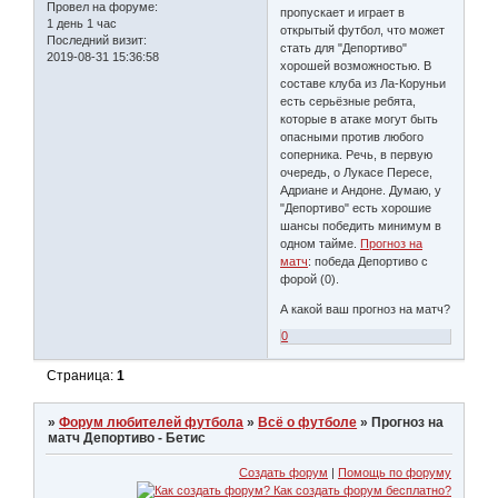
Провел на форуме:
пропускает и играет в
1 день 1 час
открытый футбол, что может
Последний визит:
стать для "Депортиво"
2019-08-31 15:36:58
хорошей возможностью. В
составе клуба из Ла-Коруньи
есть серьёзные ребята,
которые в атаке могут быть
опасными против любого
соперника. Речь, в первую
очередь, о Лукасе Пересе,
Адриане и Андоне. Думаю, у
"Депортиво" есть хорошие
шансы победить минимум в
одном тайме.
Прогноз на
матч
: победа Депортиво с
форой (0).
А какой ваш прогноз на матч?
0
Страница:
1
»
Форум любителей футбола
»
Всё о футболе
»
Прогноз на
матч Депортиво - Бетис
Создать форум
|
Помощь по форуму