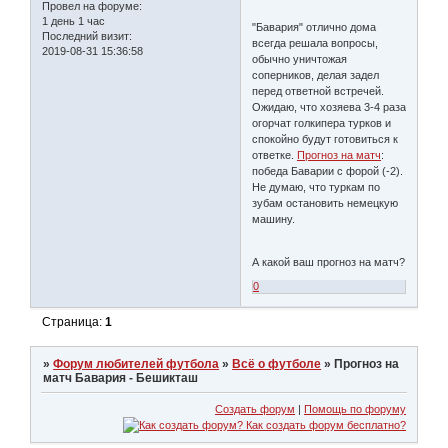
Провел на форуме:
1 день 1 час
"Бавария" отлично дома
Последний визит:
всегда решала вопросы,
2019-08-31 15:36:58
обычно уничтожая
соперников, делая задел
перед ответной встречей.
Ожидаю, что хозяева 3-4 раза
огорчат голкипера турков и
спокойно будут готовиться к
ответке.
Прогноз на матч
:
победа Баварии с форой (-2).
Не думаю, что туркам по
зубам остановить немецкую
машину.
А какой ваш прогноз на матч?
0
Страница:
1
»
Форум любителей футбола
»
Всё о футболе
»
Прогноз на
матч Бавария - Бешикташ
Создать форум
|
Помощь по форуму