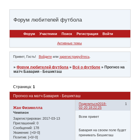
Форум любителей футбола
Форум
Участники
Поиск
Регистрация
Войти
Активные темы
Привет, Гость!
Войдите
или
зарегистрируйтесь
.
»
Форум любителей футбола
»
Всё о футболе
»
Прогноз на
матч Бавария - Бешикташ
Страница:
1
Прогноз на матч Бавария - Бешикташ
Поделиться
2018-
1
Жан Физикелла
02-20 18:22:25
Чемпион
Всем привет
Зарегистрирован
: 2017-03-13
Приглашений:
0
Сообщений:
178
Бавария на своем поле будет
Уважение:
[+0/-0]
принимать Бешикташ
Позитив:
[+0/-0]