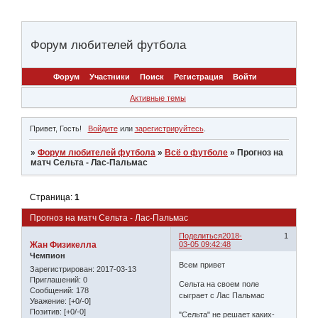
Форум любителей футбола
Форум
Участники
Поиск
Регистрация
Войти
Активные темы
Привет, Гость!
Войдите
или
зарегистрируйтесь
.
»
Форум любителей футбола
»
Всё о футболе
»
Прогноз на
матч Сельта - Лас-Пальмас
Страница:
1
Прогноз на матч Сельта - Лас-Пальмас
Поделиться
2018-
1
Жан Физикелла
03-05 09:42:48
Чемпион
Всем привет
Зарегистрирован
: 2017-03-13
Приглашений:
0
Сельта на своем поле
Сообщений:
178
сыграет с Лас Пальмас
Уважение:
[+0/-0]
Позитив:
[+0/-0]
"Сельта" не решает каких-