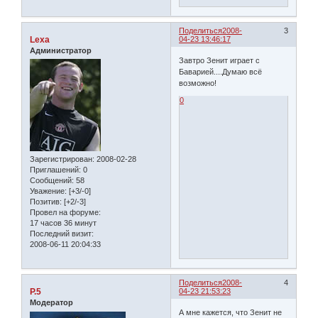
Поделиться
2008-
3
Lexa
04-23 13:46:17
Администратор
Завтро Зенит играет с
Баварией....Думаю всё
возможно!
0
Зарегистрирован
: 2008-02-28
Приглашений:
0
Сообщений:
58
Уважение:
[+3/-0]
Позитив:
[+2/-3]
Провел на форуме:
17 часов 36 минут
Последний визит:
2008-06-11 20:04:33
Поделиться
2008-
4
P.5
04-23 21:53:23
Модератор
А мне кажется, что Зенит не