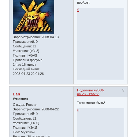
пройдет.
0
Зарегистрирован
: 2008-04-13
Приглашений:
0
Сообщений:
11
Уважение:
[+0/-3]
Позитив:
[+0/-0]
Провел на форуме:
1 час 16 минут
Последний визит:
2008-04-23 22:01:26
Поделиться
2008-
5
Dan
04-23 21:55:55
Участник
Тоже может быть!
Откуда:
Россия
Зарегистрирован
: 2008-04-22
0
Приглашений:
0
Сообщений:
21
Уважение:
[+1/-0]
Позитив:
[+3/-1]
Пол:
Мужской
Возраст:
30
[1996-04-21]