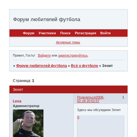
Форум любителей футбола
Форум
Участники
Поиск
Регистрация
Войти
Активные темы
Привет, Гость!
Войдите
или
зарегистрируйтесь
.
»
Форум любителей футбола
»
Всё о футболе
»
Зенит
Страница:
1
Зенит
Поделиться
2008-
1
Lexa
02-28 20:52:57
Администратор
Здесь мы обсуждаем Зенит
0