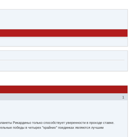
1
планеты Рикардиньо только способствует уверенности в проходе ставке.
едительные победы в четырех "крайних" поединках являются лучшим