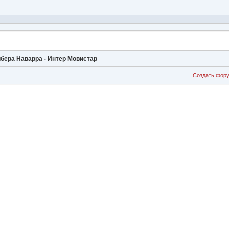
ибера Наварра - Интер Мовистар
Создать фор