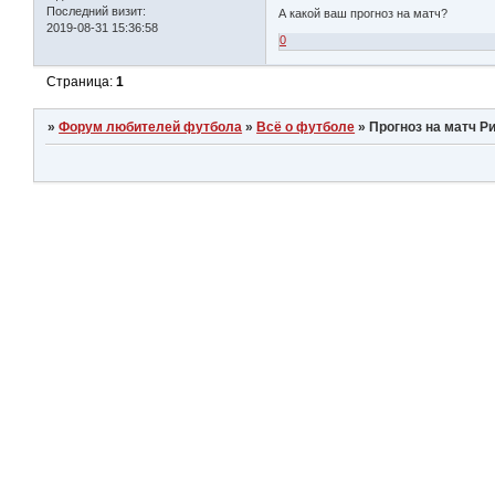
Последний визит:
А какой ваш прогноз на матч?
2019-08-31 15:36:58
0
Страница:
1
»
Форум любителей футбола
»
Всё о футболе
»
Прогноз на матч Р