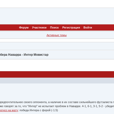
Форум
Участники
Поиск
Регистрация
Войти
Активные темы
ибера Наварра - Интер Мовистар
редпочтительнее своего оппонента, а наличие в их составе сильнейшего футзалиста 
 говорят за то, что "Интер" не испытает проблем в Наварре. 4-1, 6-1, 3-1, 5-2 - уб
огноз на матч
: победа Интера с форой (-1.5)