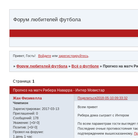
Форум любителей футбола
Привет, Гость!
Войдите
или
зарегистрируйтесь
.
»
Форум любителей футбола
»
Всё о футболе
»
Прогноз на матч Р
Страница:
1
Прогноз на матч Рибера Наварра - Интер Мовистар
Жан Физикелла
Поделиться
2018-05-10 09:33:32
Чемпион
Всем привет
Зарегистрирован
: 2017-03-13
Приглашений:
0
Рибера дома сыграет с Интером
Сообщений:
178
Уважение:
[+0/-0]
По всем параметрам гости выглядят п
Позитив:
[+0/-0]
Последние очные противостояния также
Провел на форуме:
подтверждением вышесказанному.
Пр
1 день 1 час