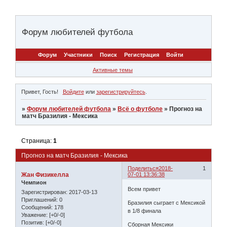
Форум любителей футбола
Форум
Участники
Поиск
Регистрация
Войти
Активные темы
Привет, Гость!
Войдите
или
зарегистрируйтесь
.
»
Форум любителей футбола
»
Всё о футболе
»
Прогноз на
матч Бразилия - Мексика
Страница:
1
Прогноз на матч Бразилия - Мексика
Поделиться
2018-
1
Жан Физикелла
07-01 13:36:38
Чемпион
Всем привет
Зарегистрирован
: 2017-03-13
Приглашений:
0
Бразилия сыграет с Мексикой
Сообщений:
178
в 1/8 финала
Уважение:
[+0/-0]
Позитив:
[+0/-0]
Сборная Мексики