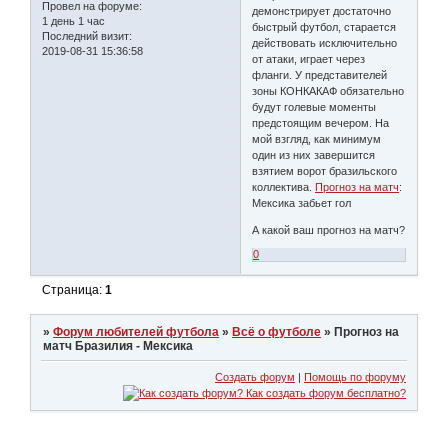
Провел на форуме:
демонстрирует достаточно
1 день 1 час
быстрый футбол, старается
Последний визит:
действовать исключительно
2019-08-31 15:36:58
от атаки, играет через
фланги. У представителей
зоны КОНКАКАФ обязательно
будут голевые моменты
предстоящим вечером. На
мой взгляд, как минимум
один из них завершится
взятием ворот бразильского
коллектива.
Прогноз на матч
:
Мексика забьет гол
А какой ваш прогноз на матч?
0
Страница:
1
»
Форум любителей футбола
»
Всё о футболе
»
Прогноз на
матч Бразилия - Мексика
Создать форум
|
Помощь по форуму