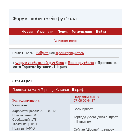
Форум любителей футбола
Форум
Участники
Поиск
Регистрация
Войти
Активные темы
Привет, Гость!
Войдите
или
зарегистрируйтесь
.
»
Форум любителей футбола
»
Всё о футболе
»
Прогноз на
матч Торпедо Кутаиси - Шериф
Страница:
1
Прогноз на матч Торпедо Кутаиси - Шериф
Поделиться
2018-
1
Жан Физикелла
07-09 09:44:57
Чемпион
Всем привет
Зарегистрирован
: 2017-03-13
Приглашений:
0
Торпедо у себя дома сыграет
Сообщений:
178
с Шерифом
Уважение:
[+0/-0]
Позитив:
[+0/-0]
Сейчас "Шериф" на голову