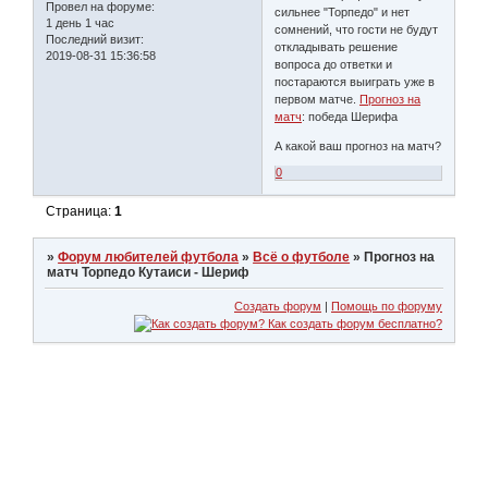
Провел на форуме:
сильнее "Торпедо" и нет
1 день 1 час
сомнений, что гости не будут
Последний визит:
откладывать решение
2019-08-31 15:36:58
вопроса до ответки и
постараются выиграть уже в
первом матче.
Прогноз на
матч
: победа Шерифа
А какой ваш прогноз на матч?
0
Страница:
1
»
Форум любителей футбола
»
Всё о футболе
»
Прогноз на
матч Торпедо Кутаиси - Шериф
Создать форум
|
Помощь по форуму