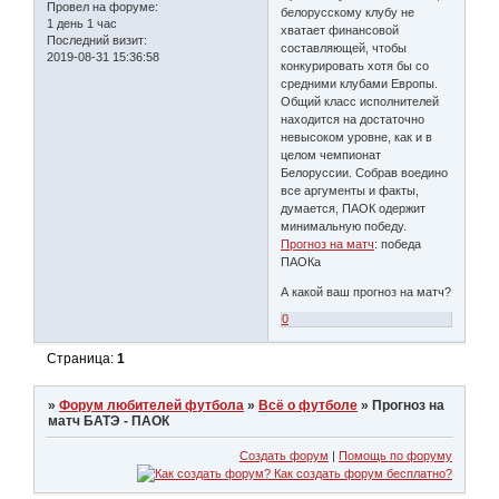
Провел на форуме:
белорусскому клубу не
1 день 1 час
хватает финансовой
Последний визит:
составляющей, чтобы
2019-08-31 15:36:58
конкурировать хотя бы со
средними клубами Европы.
Общий класс исполнителей
находится на достаточно
невысоком уровне, как и в
целом чемпионат
Белоруссии. Собрав воедино
все аргументы и факты,
думается, ПАОК одержит
минимальную победу.
Прогноз на матч
: победа
ПАОКа
А какой ваш прогноз на матч?
0
Страница:
1
»
Форум любителей футбола
»
Всё о футболе
»
Прогноз на
матч БАТЭ - ПАОК
Создать форум
|
Помощь по форуму