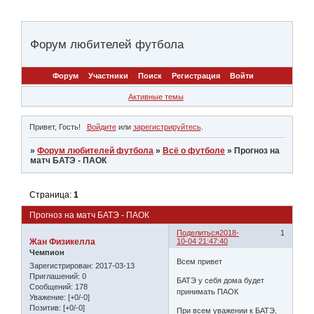
Форум любителей футбола
Форум
Участники
Поиск
Регистрация
Войти
Активные темы
Привет, Гость!
Войдите
или
зарегистрируйтесь
.
»
Форум любителей футбола
»
Всё о футболе
»
Прогноз на
матч БАТЭ - ПАОК
Страница:
1
Прогноз на матч БАТЭ - ПАОК
Поделиться
2018-
1
Жан Физикелла
10-04 21:47:40
Чемпион
Всем привет
Зарегистрирован
: 2017-03-13
Приглашений:
0
БАТЭ у себя дома будет
Сообщений:
178
принимать ПАОК
Уважение:
[+0/-0]
Позитив:
[+0/-0]
При всем уважении к БАТЭ,