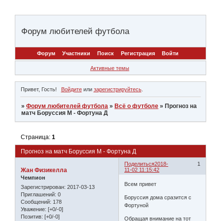
Форум любителей футбола
Форум
Участники
Поиск
Регистрация
Войти
Активные темы
Привет, Гость!
Войдите
или
зарегистрируйтесь
.
»
Форум любителей футбола
»
Всё о футболе
»
Прогноз на
матч Боруссия М - Фортуна Д
Страница:
1
Прогноз на матч Боруссия М - Фортуна Д
Поделиться
2018-
1
Жан Физикелла
11-02 11:15:42
Чемпион
Всем привет
Зарегистрирован
: 2017-03-13
Приглашений:
0
Боруссия дома сразится с
Сообщений:
178
Фортуной
Уважение:
[+0/-0]
Позитив:
[+0/-0]
Обращая внимание на тот