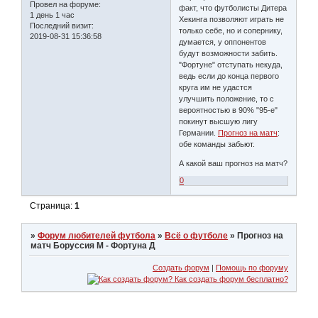
Провел на форуме:
факт, что футболисты Дитера
1 день 1 час
Хекинга позволяют играть не
Последний визит:
только себе, но и сопернику,
2019-08-31 15:36:58
думается, у оппонентов
будут возможности забить.
"Фортуне" отступать некуда,
ведь если до конца первого
круга им не удастся
улучшить положение, то с
вероятностью в 90% "95-е"
покинут высшую лигу
Германии.
Прогноз на матч
:
обе команды забьют.
А какой ваш прогноз на матч?
0
Страница:
1
»
Форум любителей футбола
»
Всё о футболе
»
Прогноз на
матч Боруссия М - Фортуна Д
Создать форум
|
Помощь по форуму