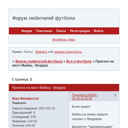
Форум любителей футбола
Форум
Участники
Поиск
Регистрация
Войти
Активные темы
Привет, Гость!
Войдите
или
зарегистрируйтесь
.
»
Форум любителей футбола
»
Всё о футболе
»
Прогноз на
матч Майнц - Вердер
Страница:
1
Прогноз на матч Майнц - Вердер
Поделиться
2018-
1
Жан Физикелла
11-02 11:41:52
Чемпион
Всем привет
Зарегистрирован
: 2017-03-13
Приглашений:
0
Майнц на своем паркете
Сообщений:
178
сыграет с Вердером.
Уважение:
[+0/-0]
Позитив:
[+0/-0]
Думается, "карнавальщики"