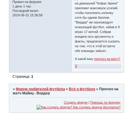
Провел на форуме:
на домашней "Кофас Арене"
1 день 1 час
приложат максимум усилий,
Последний визит:
чтобы пополнить копилку
2019-08-31 15:36:58
хотя бы одним баллом.
"Вердер" же проповедует
атакующий футбол, забив в 9
играх 17 мячей. Собрав
воедино все аргументы и
факты, предлагается сыграть
на том, что в этой встрече
обе команды забьют.
А какой ваш
прогноз на матч?
0
Страница:
1
»
Форум любителей футбола
»
Всё о футболе
»
Прогноз на
матч Майнц - Вердер
Создать форум
|
Помощь по форуму