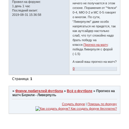
Провел на форуме:
ничего не получается в этом
1 день 1 час
сезоне. Поражения от "Челси"
Последний визит:
0-4, МЮ 0-2 и МС 0-5 говорят
2019-08-31 15:36:58
о многом. По сути,
"Ливерпулю" даже особо
напрягаться не придется, так
как аутсайдер настолько
слаб, что тут спокойно надо
брать победу на
классе.
Прогноз на матч
:
победа Ливерпуля с форой
(-1.5)
А какой ваш прогноз на матч?
0
Страница:
1
»
Форум любителей футбола
»
Всё о футболе
»
Прогноз на
матч Бернли - Ливерпуль
Создать форум
|
Помощь по форуму