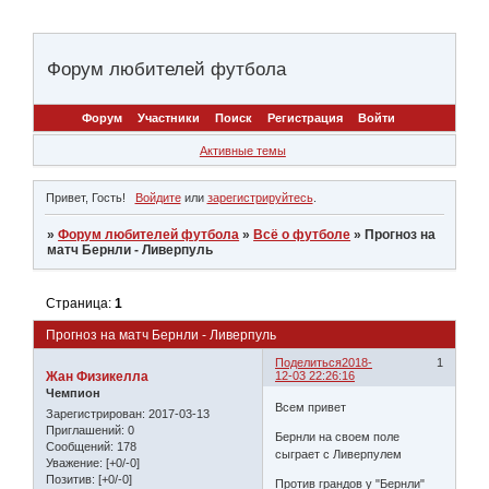
Форум любителей футбола
Форум
Участники
Поиск
Регистрация
Войти
Активные темы
Привет, Гость!
Войдите
или
зарегистрируйтесь
.
»
Форум любителей футбола
»
Всё о футболе
»
Прогноз на
матч Бернли - Ливерпуль
Страница:
1
Прогноз на матч Бернли - Ливерпуль
Поделиться
2018-
1
Жан Физикелла
12-03 22:26:16
Чемпион
Всем привет
Зарегистрирован
: 2017-03-13
Приглашений:
0
Бернли на своем поле
Сообщений:
178
сыграет с Ливерпулем
Уважение:
[+0/-0]
Позитив:
[+0/-0]
Против грандов у "Бернли"