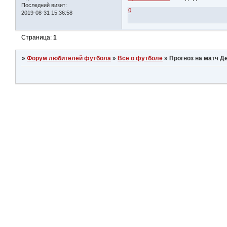
Последний визит:
0
2019-08-31 15:36:58
Страница:
1
»
Форум любителей футбола
»
Всё о футболе
»
Прогноз на матч Д