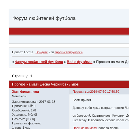
Форум любителей футбола
Привет, Гость!
Войдите
или
зарегистрируйтесь
.
»
Форум любителей футбола
»
Всё о футболе
»
Прогноз на матч Д
Страница:
1
Прогноз на матч Десна Чернигов - Львов
Жан Физикелла
Поделиться
2019-07-30 17:50:50
Чемпион
Всем привет
Зарегистрирован
: 2017-03-13
Приглашений:
0
Десна у себя дома сыграет против Ль
Сообщений:
178
Уважение:
[+0/-0]
омбровский, Калитвинцев, Конопля, Д
Позитив:
[+0/-0]
шестёрку. В прошлом сезоне коллекти
Провел на форуме:
1 день 1 час
Прогноз на матч
: победа Десны