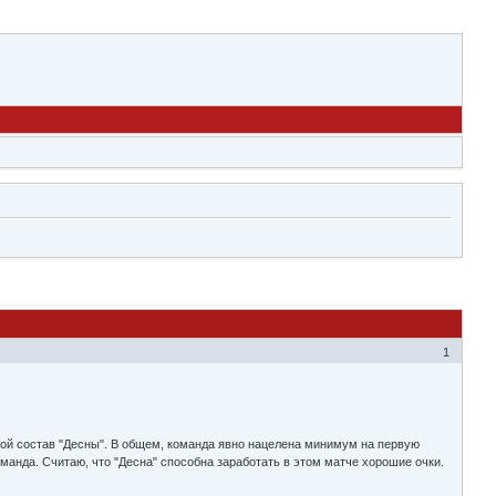
1
орой состав "Десны". В общем, команда явно нацелена минимум на первую
анда. Считаю, что "Десна" способна заработать в этом матче хорошие очки.