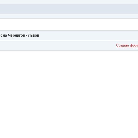
есна Чернигов - Львов
Создать фор