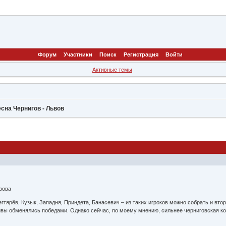
Форум
Участники
Поиск
Регистрация
Войти
Активные темы
есна Чернигов - Львов
вова
егтярёв, Кузык, Западня, Приндета, Банасевич – из таких игроков можно собрать и вт
вы обменялись победами. Однако сейчас, по моему мнению, сильнее черниговская ком