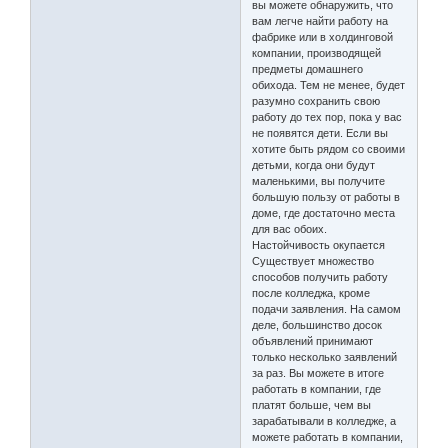
вы можете обнаружить, что
вам легче найти работу на
фабрике или в холдинговой
компании, производящей
предметы домашнего
обихода. Тем не менее, будет
разумно сохранить свою
работу до тех пор, пока у вас
не появятся дети. Если вы
хотите быть рядом со своими
детьми, когда они будут
маленькими, вы получите
большую пользу от работы в
доме, где достаточно места
для вас обоих.
Настойчивость окупается
Существует множество
способов получить работу
после колледжа, кроме
подачи заявления. На самом
деле, большинство досок
объявлений принимают
только несколько заявлений
за раз. Вы можете в итоге
работать в компании, где
платят больше, чем вы
зарабатывали в колледже, а
можете работать в компании,