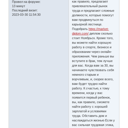
как правило, предлагают
Провел на форуме:
13 минут
привлекательный рынок
Последний визит:
труда и предлагают сложные
2023-03-30 11:54:30
должности, которые помогут
вам продвинуться по
карьерной лестнице.
Подобрать
https://market-
diplom.com/
диплом сколько
стоит Ноябрьск. Кроме того,
вы можете найти хорошую
работу в спорте, бизнесе и
образовании через онлайн-
приложения. Чем раньше вы
вступите в брак, тем лучше
для вас. Когда вам за 30, вы
начинаете чувствовать себя
немного старым и
ворчливым, и, скорее всего,
вам будет трудно найти
работу. К счастью, к тому
времени, когда у вас
появится первый ребенок,
вы, как правило, сможете
найти работу с хорошей
зарплатой и условиями
труда. Обставить дом и
наслаждаться жизнью Если у
вас сильная трудовая этика,