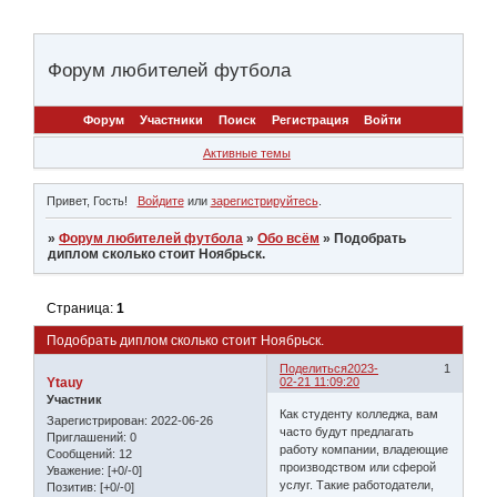
Форум любителей футбола
Форум
Участники
Поиск
Регистрация
Войти
Активные темы
Привет, Гость!
Войдите
или
зарегистрируйтесь
.
»
Форум любителей футбола
»
Обо всём
»
Подобрать
диплом сколько стоит Ноябрьск.
Страница:
1
Подобрать диплом сколько стоит Ноябрьск.
Поделиться
2023-
1
Ytauy
02-21 11:09:20
Участник
Как студенту колледжа, вам
Зарегистрирован
: 2022-06-26
часто будут предлагать
Приглашений:
0
работу компании, владеющие
Сообщений:
12
производством или сферой
Уважение:
[+0/-0]
услуг. Такие работодатели,
Позитив:
[+0/-0]